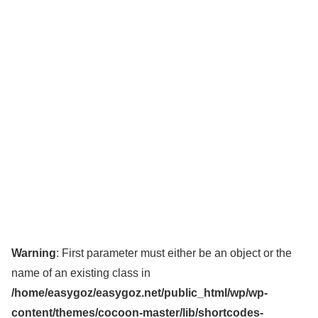
Warning
: First parameter must either be an object or the
name of an existing class in
/home/easygoz/easygoz.net/public_html/wp/wp-
content/themes/cocoon-master/lib/shortcodes-