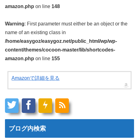
amazon.php
on line
148
Warning
: First parameter must either be an object or the
name of an existing class in
/home/easygoz/easygoz.net/public_html/wp/wp-
content/themes/cocoon-master/lib/shortcodes-
amazon.php
on line
155
Amazonで詳細を見る
ブログ内検索