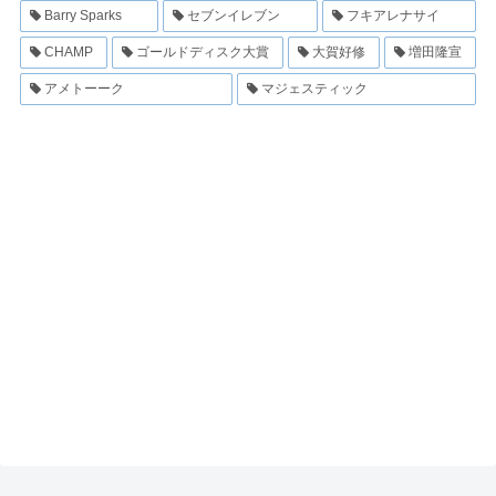
Barry Sparks
セブンイレブン
フキアレナサイ
CHAMP
ゴールドディスク大賞
大賀好修
増田隆宣
アメトーーク
マジェスティック