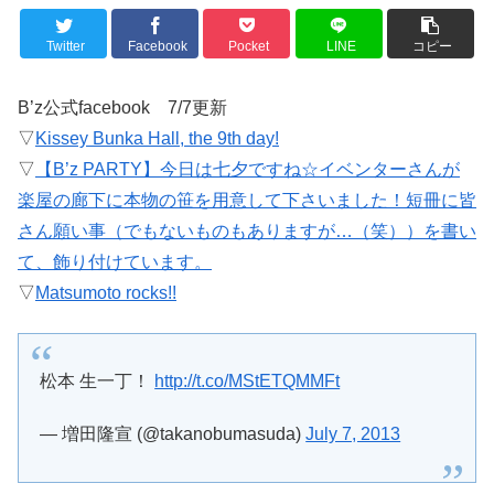
Twitter
Facebook
Pocket
LINE
コピー
B’z公式facebook 7/7更新
▽
Kissey Bunka Hall, the 9th day!
▽
【B’z PARTY】今日は七夕ですね☆イベンターさんが
楽屋の廊下に本物の笹を用意して下さいました！短冊に皆
さん願い事（でもないものもありますが…（笑））を書い
て、飾り付けています。
▽
Matsumoto rocks!!
松本 生一丁！
http://t.co/MStETQMMFt
— 増田隆宣 (@takanobumasuda)
July 7, 2013