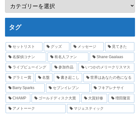
タグ
セットリスト
グッズ
メッセージ
見てきた
名探偵コナン
有名人ファン
Shane Gaalaas
ライブビューイング
参加作品
いつかのメリークリスマス
グラミー賞
名盤
書き起こし
世界はあなたの色になる
Barry Sparks
セブンイレブン
フキアレナサイ
CHAMP
ゴールドディスク大賞
大賀好修
増田隆宣
アメトーーク
マジェスティック