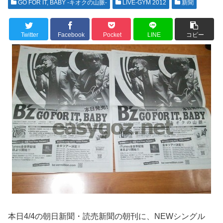
GO FOR IT, BABY -キオクの山脈-
LIVE-GYM 2012
新聞
Twitter
Facebook
Pocket
LINE
コピー
本日4/4の朝日新聞・読売新聞の朝刊に、NEWシングル