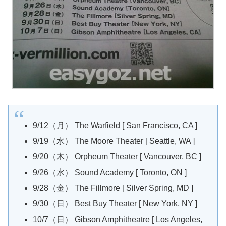
9/12（月） The Warfield [ San Francisco, CA ]
9/19（水） The Moore Theater [ Seattle, WA ]
9/20（木） Orpheum Theater [ Vancouver, BC ]
9/26（水） Sound Academy [ Toronto, ON ]
9/28（金） The Fillmore [ Silver Spring, MD ]
9/30（日） Best Buy Theater [ New York, NY ]
10/7（日） Gibson Amphitheatre [ Los Angeles,