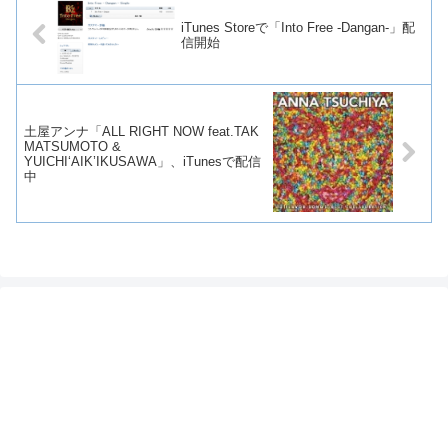
iTunes Storeで「Into Free -Dangan-」配
信開始
土屋アンナ「ALL RIGHT NOW feat.TAK
MATSUMOTO &
YUICHI‘AIK’IKUSAWA」、iTunesで配信
中