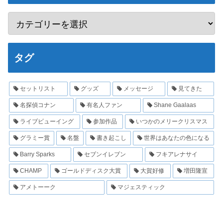
タグ
セットリスト
グッズ
メッセージ
見てきた
名探偵コナン
有名人ファン
Shane Gaalaas
ライブビューイング
参加作品
いつかのメリークリスマス
グラミー賞
名盤
書き起こし
世界はあなたの色になる
Barry Sparks
セブンイレブン
フキアレナサイ
CHAMP
ゴールドディスク大賞
大賀好修
増田隆宣
アメトーーク
マジェスティック