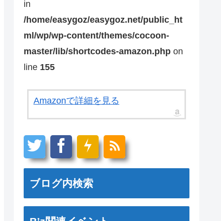
in
/home/easygoz/easygoz.net/public_ht
ml/wp/wp-content/themes/cocoon-
master/lib/shortcodes-amazon.php
on
line
155
Amazonで詳細を見る
ブログ内検索