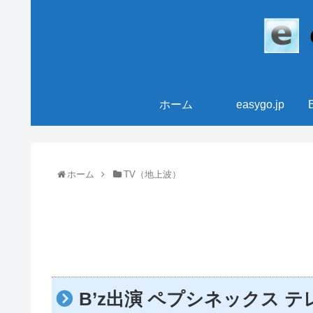
ホーム
easygo.jp
ホーム
TV（地上波）
B’z出演 ペプシネックス テレ