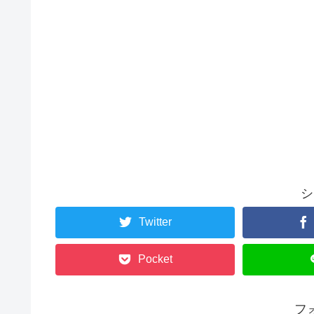
シ
Twitter
Pocket
フ