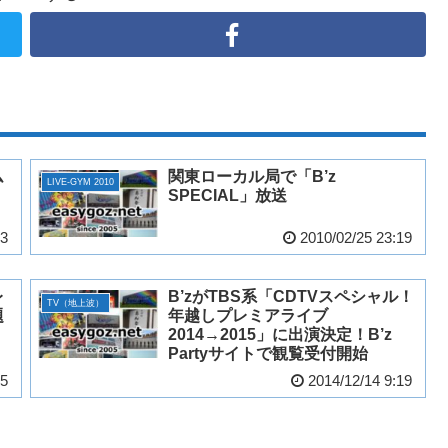
ム
関東ローカル局で「B’z
LIVE-GYM 2010
SPECIAL」放送
03
2010/02/25 23:19
レ
B’zがTBS系「CDTVスペシャル！
TV（地上波）
題
年越しプレミアライブ
2014→2015」に出演決定！B’z
Partyサイトで観覧受付開始
45
2014/12/14 9:19