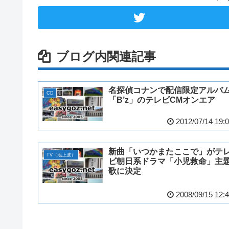
ブログ内関連記事
名探偵コナンで配信限定アルバ
CD
「B’z」のテレビCMオンエア
2012/07/14 19:
新曲「いつかまたここで」がテ
TV（地上波）
ビ朝日系ドラマ「小児救命」主
歌に決定
2008/09/15 12: