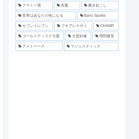
グラミー賞
名盤
書き起こし
世界はあなたの色になる
Barry Sparks
セブンイレブン
フキアレナサイ
CHAMP
ゴールドディスク大賞
大賀好修
増田隆宣
アメトーーク
マジェスティック