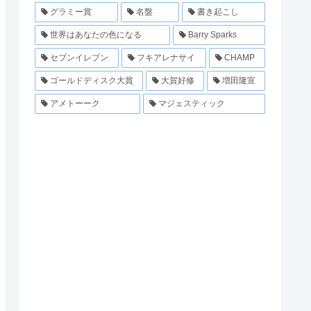
グラミー賞
名盤
書き起こし
世界はあなたの色になる
Barry Sparks
セブンイレブン
フキアレナサイ
CHAMP
ゴールドディスク大賞
大賀好修
増田隆宣
アメトーーク
マジェスティック