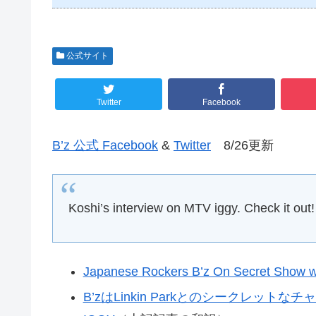
公式サイト
Twitter
Facebook
B’z 公式 Facebook
&
Twitter
8/26更新
Koshi’s interview on MTV iggy. Check it out!
Japanese Rockers B’z On Secret Show w
B’zはLinkin Parkとのシークレット