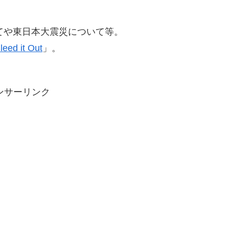
ついてや東日本大震災について等。
leed it Out
」。
ンサーリンク