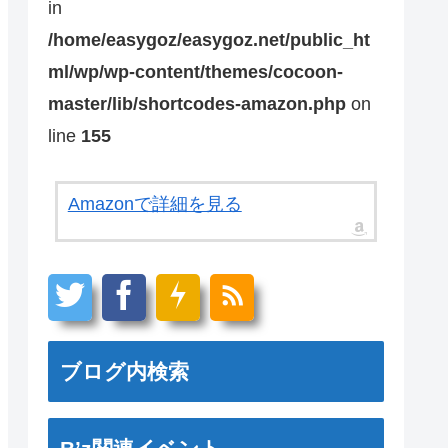
in
/home/easygoz/easygoz.net/public_ht
ml/wp/wp-content/themes/cocoon-
master/lib/shortcodes-amazon.php
on
line
155
Amazonで詳細を見る
ブログ内検索