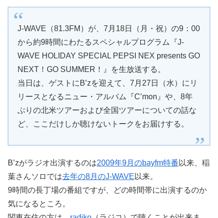
J-WAVE（81.3FM）が、7月18日（月・祝）の9：00
から約9時間にわたるスペシャルプログラム『J-
WAVE HOLIDAY SPECIAL PEPSI NEX presents GO
NEXT！GO SUMMER！』を生放送する。
当日は、ゲストにB’zを迎えて、7月27日（水）にリ
リースとなるニュー・アルバム『C’mon』や、8年
ぶりの北米ツアーおよび全国ツアーについての話な
ど、ここだけしか聴けないトークをお届けする。
B’zがラジオ出演するのは
2009年9月のbayfm特番
以来、稲
葉さんソロでは
去年の8月のJ-WAVE
以来。
9時間の長丁場の番組ですが、どの時間帯に出演するのか
気になるところ。
関東在住の方は、
radiko
（ラジコ）で聴くことが出来ま