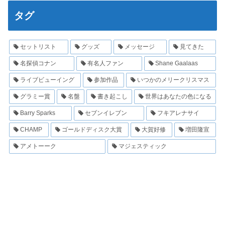
タグ
セットリスト
グッズ
メッセージ
見てきた
名探偵コナン
有名人ファン
Shane Gaalaas
ライブビューイング
参加作品
いつかのメリークリスマス
グラミー賞
名盤
書き起こし
世界はあなたの色になる
Barry Sparks
セブンイレブン
フキアレナサイ
CHAMP
ゴールドディスク大賞
大賀好修
増田隆宣
アメトーーク
マジェスティック