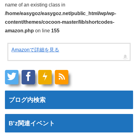
name of an existing class in
/home/easygoz/easygoz.net/public_html/wp/wp-
content/themes/cocoon-master/lib/shortcodes-
amazon.php
on line
155
Amazonで詳細を見る
ブログ内検索
B’z関連イベント