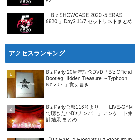
「B’z SHOWCASE 2020 -5 ERAS
8820-」Day2 11/7 セットリストまとめ
アクセスランキング
B'z Party 20周年記念DVD「B'z Official
Bootleg Hidden Treasure ～Typhoon
No.20～」覚え書き
B'z Party会報116号より、「LIVE-GYM
で聴きたいB'zナンバー」アンケート集
計結果 まとめ
「B'z PARTY Presents B’z Pleasure in