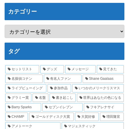
カテゴリー
タグ
セットリスト
グッズ
メッセージ
見てきた
名探偵コナン
有名人ファン
Shane Gaalaas
ライブビューイング
参加作品
いつかのメリークリスマス
グラミー賞
名盤
書き起こし
世界はあなたの色になる
Barry Sparks
セブンイレブン
フキアレナサイ
CHAMP
ゴールドディスク大賞
大賀好修
増田隆宣
アメトーーク
マジェスティック