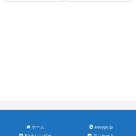
ホーム
easygo.jp
B’zカレンダー
アンケート