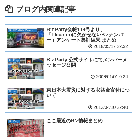
ブログ内関連記事
B’z Party会報118号より、
B'z LIVE-GYM Pleasure 2018 -HINOTORI-
「Pleasureに欠かせないB’zナンバ
ー」アンケート集計結果 まとめ
2018/09/17 22:32
B’z Party 公式サイトにてメンバーメ
B'z Party
ッセージ公開
2009/01/01 0:34
東日本大震災に対する収益金寄付につ
C'mon
いて
2012/04/10 22:40
ここ最近のB’z情報まとめ
B'z Party