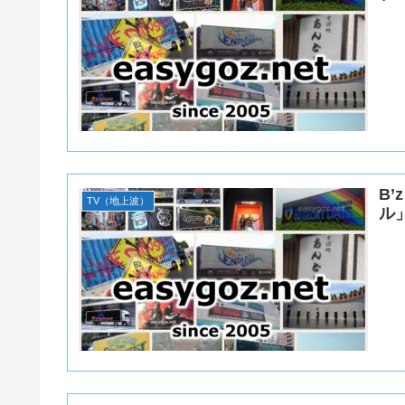
B
TV（地上波）
ル