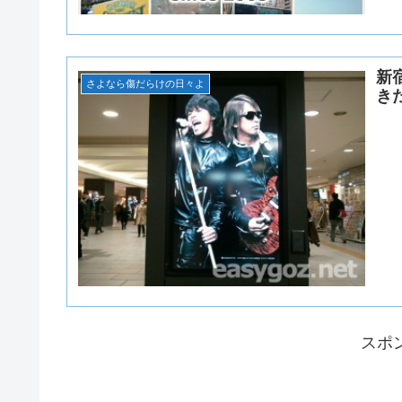
新
さよなら傷だらけの日々よ
き
スポ