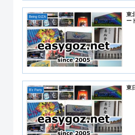
東
Being GIZA
ー
東
B'z Party