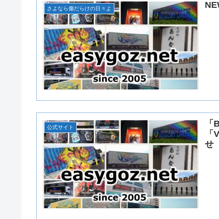
N
さよなら傷だらけの日々よ
「B
公式サイト
「V
せ