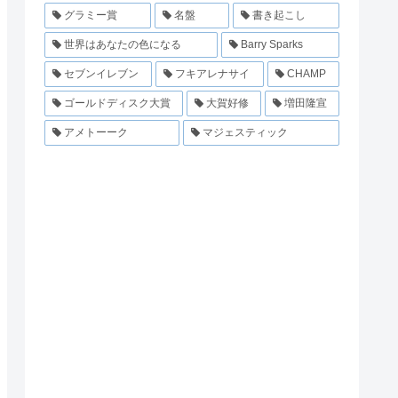
グラミー賞
名盤
書き起こし
世界はあなたの色になる
Barry Sparks
セブンイレブン
フキアレナサイ
CHAMP
ゴールドディスク大賞
大賀好修
増田隆宣
アメトーーク
マジェスティック