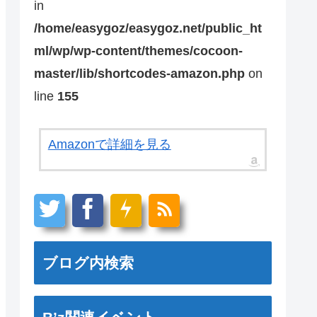
in
/home/easygoz/easygoz.net/public_ht
ml/wp/wp-content/themes/cocoon-
master/lib/shortcodes-amazon.php
on
line
155
Amazonで詳細を見る
ブログ内検索