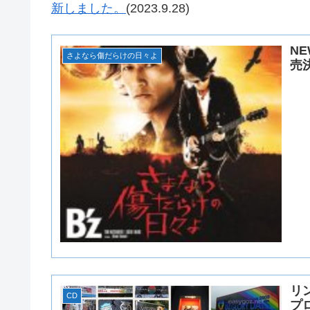
新しました。
(2023.9.28)
N
さよなら傷だらけの日々よ
売
リ
CD
プ