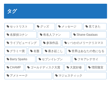
タグ
セットリスト
グッズ
メッセージ
見てきた
名探偵コナン
有名人ファン
Shane Gaalaas
ライブビューイング
参加作品
いつかのメリークリスマス
グラミー賞
名盤
書き起こし
世界はあなたの色になる
Barry Sparks
セブンイレブン
フキアレナサイ
CHAMP
ゴールドディスク大賞
大賀好修
増田隆宣
アメトーーク
マジェスティック