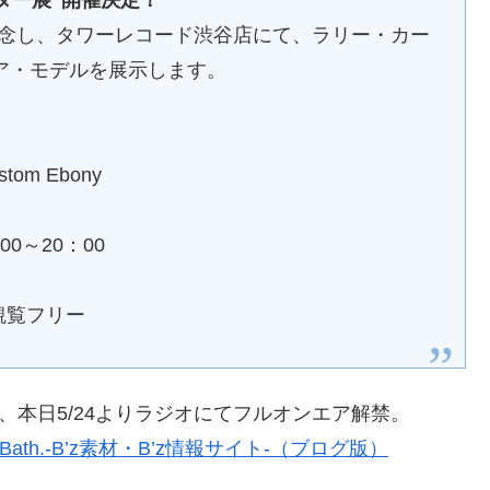
ター展”開催決定！
売を記念し、タワーレコード渋谷店にて、ラリー・カー
ア・モデルを展示します。
ustom Ebony
：00～20：00
観覧フリー
が、本日5/24よりラジオにてフルオンエア解禁。
ath.-B’z素材・B’z情報サイト-（ブログ版）