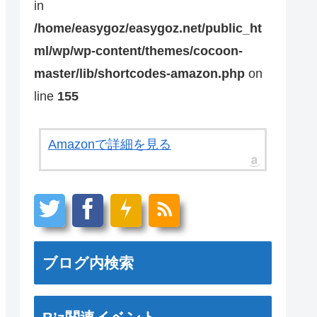
in
/home/easygoz/easygoz.net/public_ht
ml/wp/wp-content/themes/cocoon-
master/lib/shortcodes-amazon.php
on
line
155
Amazonで詳細を見る
ブログ内検索