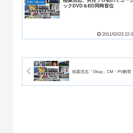
稲葉浩志、男性ソロ初のミュー
DVD / Blu-ray
ックDVD＆BD同時首位
2011/02/23 22:
稲葉浩志「Okay」CM・PV解禁