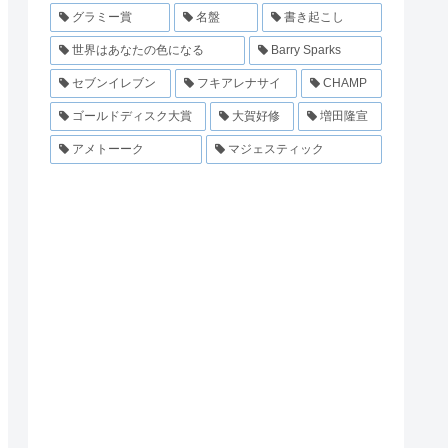
グラミー賞
名盤
書き起こし
世界はあなたの色になる
Barry Sparks
セブンイレブン
フキアレナサイ
CHAMP
ゴールドディスク大賞
大賀好修
増田隆宣
アメトーーク
マジェスティック