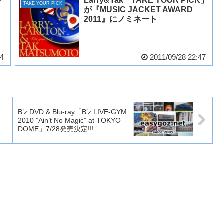
ジ
Larry&Tak「TAKE YOUR PICK」
TAKE YOUR PICK
が『MUSIC JACKET AWARD
2011』にノミネート
34
2011/09/28 22:47
B’z DVD & Blu-ray「B’z LIVE-GYM
2010 ”Ain’t No Magic” at TOKYO
DOME」7/28発売決定!!!