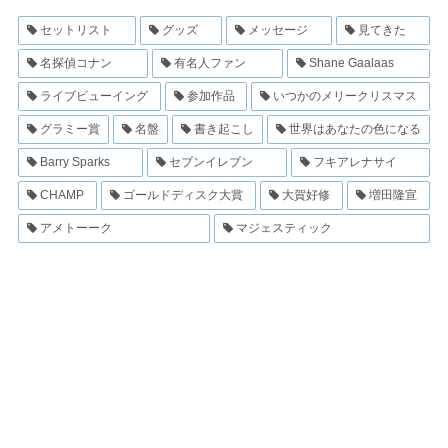
セットリスト
グッズ
メッセージ
見てきた
名探偵コナン
有名人ファン
Shane Gaalaas
ライブビューイング
参加作品
いつかのメリークリスマス
グラミー賞
名盤
書き起こし
世界はあなたの色になる
Barry Sparks
セブンイレブン
フキアレナサイ
CHAMP
ゴールドディスク大賞
大賀好修
増田隆宣
アメトーーク
マジェスティック