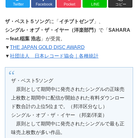
Twitter
Facebook
Pocket
LINE
コピー
ザ・ベスト５ソング
に「
イチブトゼンブ
」、
シングル・オブ・ザ・イヤー（洋楽部門）
で「
SAHARA
～feat.稲葉 浩志
」が受賞。
▼
THE JAPAN GOLD DISC AWARD
▼
社団法人 日本レコード協会｜各種統計
ザ・ベスト5ソング
原則として期間中に発売されたシングルの正味売
上枚数と期間中に配信が開始された有料ダウンロー
ド数合計の上位5位まで。（邦洋区分なし）
シングル・オブ・ザ・イヤー （邦楽/洋楽）
原則として期間中に発売されたシングルで最も正
味売上枚数が多い作品。