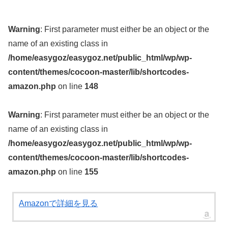
Warning
: First parameter must either be an object or the
name of an existing class in
/home/easygoz/easygoz.net/public_html/wp/wp-
content/themes/cocoon-master/lib/shortcodes-
amazon.php
on line
148
Warning
: First parameter must either be an object or the
name of an existing class in
/home/easygoz/easygoz.net/public_html/wp/wp-
content/themes/cocoon-master/lib/shortcodes-
amazon.php
on line
155
Amazonで詳細を見る