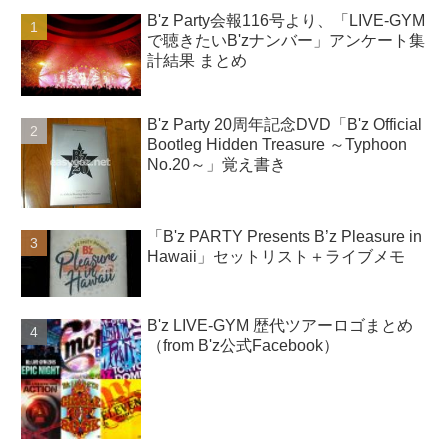
B'z Party会報116号より、「LIVE-GYM
で聴きたいB'zナンバー」アンケート集
計結果 まとめ
B'z Party 20周年記念DVD「B'z Official
Bootleg Hidden Treasure ～Typhoon
No.20～」覚え書き
「B'z PARTY Presents B’z Pleasure in
Hawaii」セットリスト＋ライブメモ
B'z LIVE-GYM 歴代ツアーロゴまとめ
（from B'z公式Facebook）