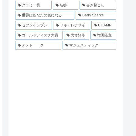
グラミー賞
名盤
書き起こし
世界はあなたの色になる
Barry Sparks
セブンイレブン
フキアレナサイ
CHAMP
ゴールドディスク大賞
大賀好修
増田隆宣
アメトーーク
マジェスティック