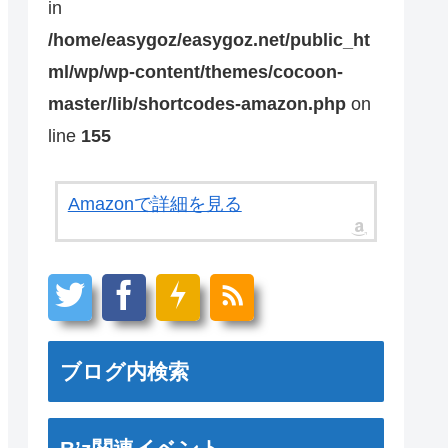
in
/home/easygoz/easygoz.net/public_ht
ml/wp/wp-content/themes/cocoon-
master/lib/shortcodes-amazon.php
on
line
155
Amazonで詳細を見る
ブログ内検索