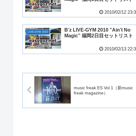
2010/02/12 23:
B’z LIVE-GYM 2010 ”Ain’t No
LIVE-GYM 2010
Magic” 福岡2日目セットリスト
2010/02/13 22:
music freak ES Vol.1（新music
freak magazine）