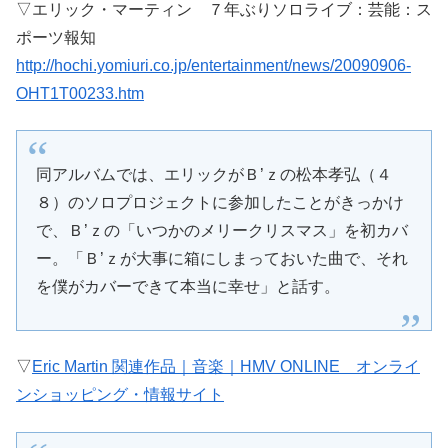
▽エリック・マーティン ７年ぶりソロライブ：芸能：ス
ポーツ報知
http://hochi.yomiuri.co.jp/entertainment/news/20090906-
OHT1T00233.htm
同アルバムでは、エリックがＢ’ｚの松本孝弘（４
８）のソロプロジェクトに参加したことがきっかけ
で、Ｂ’ｚの「いつかのメリークリスマス」を初カバ
ー。「Ｂ’ｚが大事に箱にしまっておいた曲で、それ
を僕がカバーできて本当に幸せ」と話す。
▽
Eric Martin 関連作品｜音楽｜HMV ONLINE オンライ
ンショッピング・情報サイト