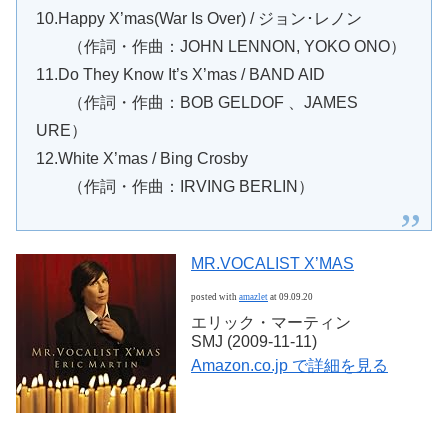
10.Happy X’mas(War Is Over) / ジョン･レノン
（作詞・作曲：JOHN LENNON, YOKO ONO）
11.Do They Know It’s X’mas / BAND AID
（作詞・作曲：BOB GELDOF 、JAMES
URE）
12.White X’mas / Bing Crosby
（作詞・作曲：IRVING BERLIN）
MR.VOCALIST X’MAS
posted with
amazlet
at 09.09.20
エリック・マーティン
SMJ (2009-11-11)
Amazon.co.jp で詳細を見る