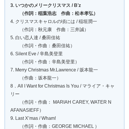
3. いつかのメリークリスマス / B’z
（作詞：稲葉浩志 作曲：松本孝弘）
4. クリスマスキャロルの頃には / 稲垣潤一
（作詞：秋元康 作曲：三井誠）
5. 白い恋人達 / 桑田佳祐
（作詞・作曲：桑田佳祐）
6. Silent Eve / 辛島美登里
（作詞・作曲：辛島美登里）
7. Merry Christmas Mr.Lawrence / 坂本龍一
（作曲：坂本龍一）
8．All I Want for Christmas Is You / マライア・キャ
リー
（作詞・作曲： MARIAH CAREY, WATER N
AFANASIEFF）
9. Last X’mas / Wham!
（作詞・作曲：GEORGE MICHAEL ）