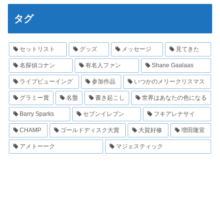
タグ
セットリスト
グッズ
メッセージ
見てきた
名探偵コナン
有名人ファン
Shane Gaalaas
ライブビューイング
参加作品
いつかのメリークリスマス
グラミー賞
名盤
書き起こし
世界はあなたの色になる
Barry Sparks
セブンイレブン
フキアレナサイ
CHAMP
ゴールドディスク大賞
大賀好修
増田隆宣
アメトーーク
マジェスティック