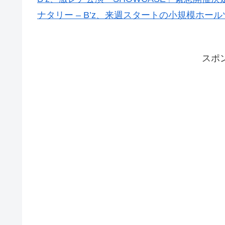
ナタリー – B’z、来週スタートの小規模ホー
スポ