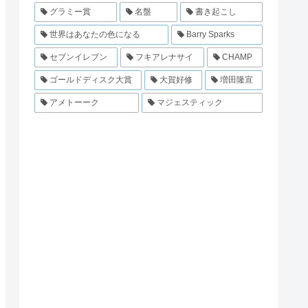
グラミー賞
名盤
書き起こし
世界はあなたの色になる
Barry Sparks
セブンイレブン
フキアレナサイ
CHAMP
ゴールドディスク大賞
大賀好修
増田隆宣
アメトーーク
マジェスティック