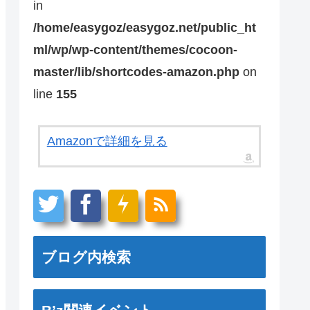
in
/home/easygoz/easygoz.net/public_ht
ml/wp/wp-content/themes/cocoon-
master/lib/shortcodes-amazon.php
on
line
155
Amazonで詳細を見る
ブログ内検索