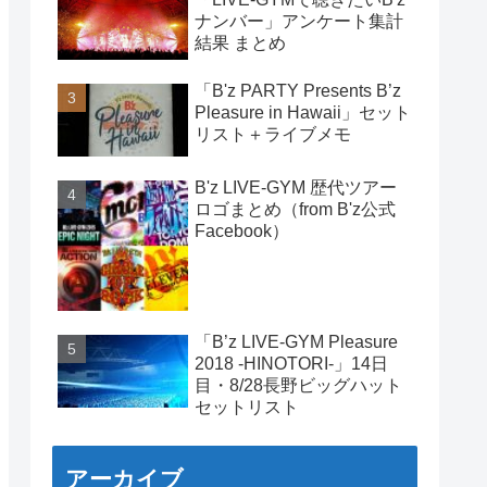
ナンバー」アンケート集計
結果 まとめ
「B'z PARTY Presents B’z
Pleasure in Hawaii」セット
リスト＋ライブメモ
B'z LIVE-GYM 歴代ツアー
ロゴまとめ（from B'z公式
Facebook）
「B’z LIVE-GYM Pleasure
2018 -HINOTORI-」14日
目・8/28長野ビッグハット
セットリスト
アーカイブ