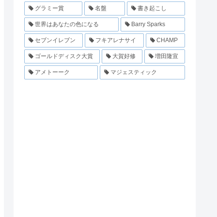
グラミー賞
名盤
書き起こし
世界はあなたの色になる
Barry Sparks
セブンイレブン
フキアレナサイ
CHAMP
ゴールドディスク大賞
大賀好修
増田隆宣
アメトーーク
マジェスティック