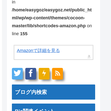
in
/home/easygoz/easygoz.net/public_ht
ml/wp/wp-content/themes/cocoon-
master/lib/shortcodes-amazon.php
on
line
155
Amazonで詳細を見る
ブログ内検索