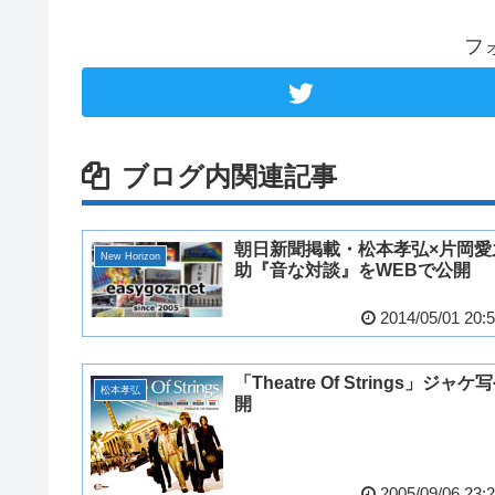
フ
ブログ内関連記事
朝日新聞掲載・松本孝弘×片岡愛
New Horizon
助『音な対談』をWEBで公開
2014/05/01 20:
「Theatre Of Strings」ジャケ
松本孝弘
開
2005/09/06 23: