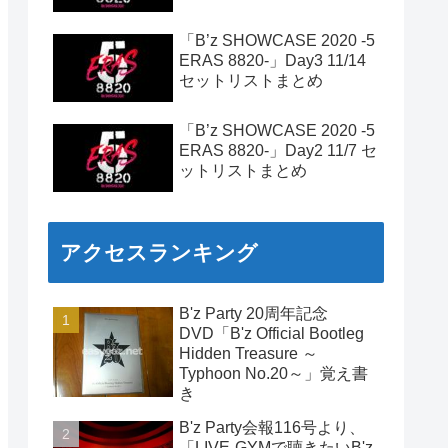
「B’z SHOWCASE 2020 -5
ERAS 8820-」Day3 11/14
セットリストまとめ
「B’z SHOWCASE 2020 -5
ERAS 8820-」Day2 11/7 セ
ットリストまとめ
アクセスランキング
B'z Party 20周年記念
DVD「B'z Official Bootleg
Hidden Treasure ～
Typhoon No.20～」覚え書
き
B'z Party会報116号より、
「LIVE-GYMで聴きたいB'z