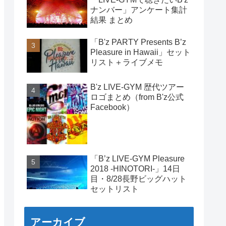
ナンバー」アンケート集計
結果 まとめ
「B'z PARTY Presents B’z
Pleasure in Hawaii」セット
リスト＋ライブメモ
B'z LIVE-GYM 歴代ツアー
ロゴまとめ（from B'z公式
Facebook）
「B’z LIVE-GYM Pleasure
2018 -HINOTORI-」14日
目・8/28長野ビッグハット
セットリスト
アーカイブ