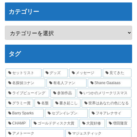
カテゴリー
タグ
セットリスト
グッズ
メッセージ
見てきた
名探偵コナン
有名人ファン
Shane Gaalaas
ライブビューイング
参加作品
いつかのメリークリスマス
グラミー賞
名盤
書き起こし
世界はあなたの色になる
Barry Sparks
セブンイレブン
フキアレナサイ
CHAMP
ゴールドディスク大賞
大賀好修
増田隆宣
アメトーーク
マジェスティック