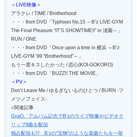
＜LIVE映像＞
アラクレ / TIME / Brotherhood
・・・from DVD「Typhoon No.15 ～B’z LIVE-GYM
The Final Pleasure “IT’S SHOWTIME!!” in 渚園～」
RUN / ONE
・・・from DVD「Once upon a time in 横浜 ～B’z
LIVE-GYM ’99 “Brotherhood”～」
もう一度キスしたかった / 恋心(KOI-GOKORO)
・・・from DVD「BUZZ!! THE MOVIE」
＜PV＞
Don’t Leave Me / ゆるぎないものひとつ / BURN -フ
メツノフェイス-
○関連記事
GyaO、アルバム記念でB’zのライブ映像やビデオク
リップ9曲を配信
独占配信も!? B’zの“宝物”のような楽曲たちを一挙