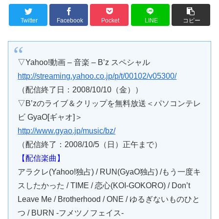
Twitter
Facebook
Pocket
LINE
コピー
▽Yahoo!動画 – 音楽 – B’z スペシャル
http://streaming.yahoo.co.jp/p/t/00102/v05300/
（配信終了日：2008/10/10（金））
▽B’zのライブ＆クリップを無料放送＜パソコンテレ
ビ GyaO[ギャオ]＞
http://www.gyao.jp/music/bz/
（配信終了：2008/10/5（日）正午まで）
【配信楽曲】
アラクレ(Yahoo!独占) / RUN(GyaO独占) /もう一度キ
スしたかった / TIME / 恋心(KOI-GOKORO) / Don’t
Leave Me / Brotherhood / ONE / ゆるぎないものひと
つ / BURN -フメツノフェイス-