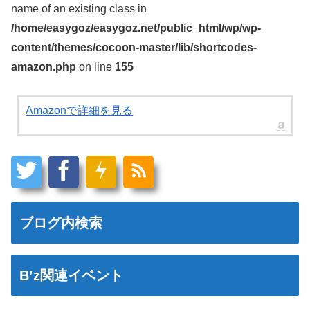
name of an existing class in
/home/easygoz/easygoz.net/public_html/wp/wp-
content/themes/cocoon-master/lib/shortcodes-
amazon.php
on line
155
Amazonで詳細を見る
ブログ内検索
B’z関連イベント