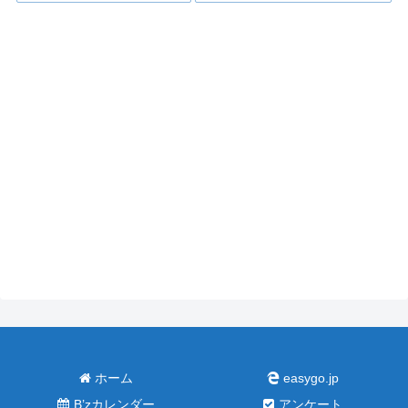
ホーム
easygo.jp
B’zカレンダー
アンケート