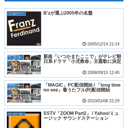
B’zが選ぶ2005年の名盤
その他のサイト
2005/12/14 21:14
新曲「いつかまたここで」がテレビ朝
TV（地上波）
日系ドラマ「小児救命」主題歌に決定
2008/09/15 12:45
「MAGIC」PC配信開始 / 「long time
MAGIC
no see」着うたフル(R)配信開始
2010/01/08 22:29
SSTV「ZOOM Part2」 / Yahoo!ミュ
TV（CS・BS）
ージック サウンドステーション