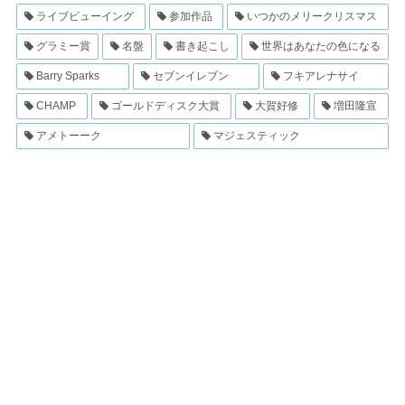
ライブビューイング
参加作品
いつかのメリークリスマス
グラミー賞
名盤
書き起こし
世界はあなたの色になる
Barry Sparks
セブンイレブン
フキアレナサイ
CHAMP
ゴールドディスク大賞
大賀好修
増田隆宣
アメトーーク
マジェスティック