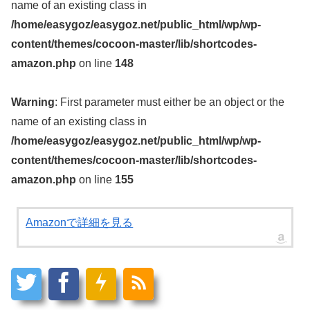
name of an existing class in
/home/easygoz/easygoz.net/public_html/wp/wp-
content/themes/cocoon-master/lib/shortcodes-
amazon.php
on line
148
Warning
: First parameter must either be an object or the
name of an existing class in
/home/easygoz/easygoz.net/public_html/wp/wp-
content/themes/cocoon-master/lib/shortcodes-
amazon.php
on line
155
Amazonで詳細を見る