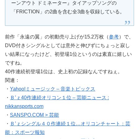
ーンアウト ドミネーター』タイアップソングの
「FRICTION」の2曲を含む全3曲を収録している。
前作「永遠の翼」の初動売り上げが15.2万枚（
参考
）で、
DVD付きシングルとしては意外と伸びずにちょっと寂し
い結果になったけど、初登場1位というのは素直に嬉しい
ですね。
40作連続初登場1位は、史上初の記録なんですねぇ。
関連：
・
Yahoo!ミュージック – 音楽トピックス
・
Ｂ’ｚ40作連続オリコン１位 – 芸能ニュース :
nikkansports.com
・
SANSPO.COM > 芸能
・
Ｂ’ｚシングル４０作連続１位…オリコンチャート：芸
能：スポーツ報知