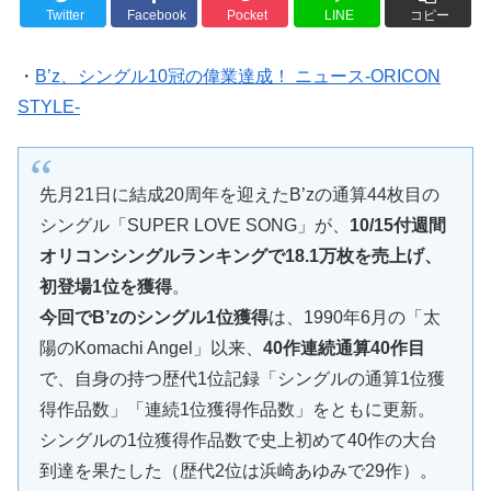
Twitter
Facebook
Pocket
LINE
コピー
・
B’z、シングル10冠の偉業達成！ ニュース-ORICON
STYLE-
先月21日に結成20周年を迎えたB’zの通算44枚目の
シングル「SUPER LOVE SONG」が、
10/15付週間
オリコンシングルランキングで18.1万枚を売上げ、
初登場1位を獲得
。
今回でB’zのシングル1位獲得
は、1990年6月の「太
陽のKomachi Angel」以来、
40作連続通算40作目
で、自身の持つ歴代1位記録「シングルの通算1位獲
得作品数」「連続1位獲得作品数」をともに更新。
シングルの1位獲得作品数で史上初めて40作の大台
到達を果たした（歴代2位は浜崎あゆみで29作）。