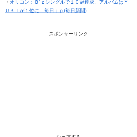
・
オリコン：Ｂ’ｚシングルで１０冠達成、アルバムはＹ
ＵＫＩが１位に – 毎日ｊｐ(毎日新聞)
スポンサーリンク
シェアする