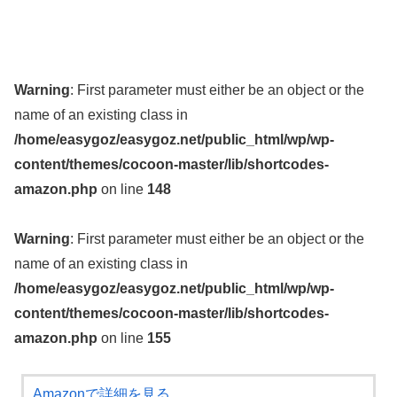
Warning
: First parameter must either be an object or the
name of an existing class in
/home/easygoz/easygoz.net/public_html/wp/wp-
content/themes/cocoon-master/lib/shortcodes-
amazon.php
on line
148
Warning
: First parameter must either be an object or the
name of an existing class in
/home/easygoz/easygoz.net/public_html/wp/wp-
content/themes/cocoon-master/lib/shortcodes-
amazon.php
on line
155
Amazonで詳細を見る