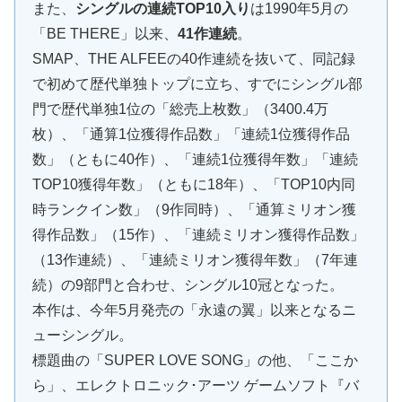
また、
シングルの連続TOP10入り
は1990年5月の
「BE THERE」以来、
41作連続
。
SMAP、THE ALFEEの40作連続を抜いて、同記録
で初めて歴代単独トップに立ち、すでにシングル部
門で歴代単独1位の「総売上枚数」（3400.4万
枚）、「通算1位獲得作品数」「連続1位獲得作品
数」（ともに40作）、「連続1位獲得年数」「連続
TOP10獲得年数」（ともに18年）、「TOP10内同
時ランクイン数」（9作同時）、「通算ミリオン獲
得作品数」（15作）、「連続ミリオン獲得作品数」
（13作連続）、「連続ミリオン獲得年数」（7年連
続）の9部門と合わせ、シングル10冠となった。
本作は、今年5月発売の「永遠の翼」以来となるニ
ューシングル。
標題曲の「SUPER LOVE SONG」の他、「ここか
ら」、エレクトロニック･アーツ ゲームソフト『バ