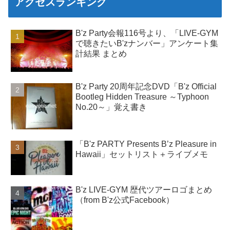
アクセスランキング
B'z Party会報116号より、「LIVE-GYM
で聴きたいB'zナンバー」アンケート集
計結果 まとめ
B'z Party 20周年記念DVD「B'z Official
Bootleg Hidden Treasure ～Typhoon
No.20～」覚え書き
「B'z PARTY Presents B’z Pleasure in
Hawaii」セットリスト＋ライブメモ
B'z LIVE-GYM 歴代ツアーロゴまとめ
（from B'z公式Facebook）