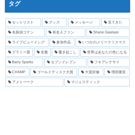
タグ
セットリスト
グッズ
メッセージ
見てきた
名探偵コナン
有名人ファン
Shane Gaalaas
ライブビューイング
参加作品
いつかのメリークリスマス
グラミー賞
名盤
書き起こし
世界はあなたの色になる
Barry Sparks
セブンイレブン
フキアレナサイ
CHAMP
ゴールドディスク大賞
大賀好修
増田隆宣
アメトーーク
マジェスティック