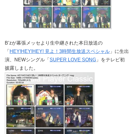
B’zが幕張メッセより生中継された本日放送の
「
HEY!HEY!HEY! 見よ！3時間生放送スペシャル
」に生出
演、NEWシングル「
SUPER LOVE SONG
」をテレビ初
披露しました。