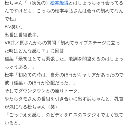
松ちゃん「（実兄の）
松本隆博
とはしょっちゅう会ってる
んですけども、こっちの松本孝弘さんは会うの初めてなん
でね」
B’z笑い。
出番は番組後半、
V6井ノ原さんからの質問「初めてライブステージに立っ
た時はどんな感じ？」に回答
稲葉「最初はとても緊張した。歌詞を間違えるのはしょっ
ちゅうある。」
松本「初めての時は、自分のほうがキャリアがあったので
彼（稲葉）のほうが心配だった。」
そしてダウンタウンとの座りトーク。
やたらタモさんの番組を引き合いに出す浜ちゃんと、乳首
が気になる松ちゃん（笑）
「ごっつええ感じ」のビデオをロスのスタジオでよく観て
いると。