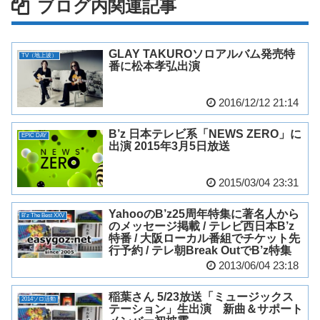
ブログ内関連記事
GLAY TAKUROソロアルバム発売特
TV（地上波）
番に松本孝弘出演
2016/12/12 21:14
B’z 日本テレビ系「NEWS ZERO」に
EPIC DAY
出演 2015年3月5日放送
2015/03/04 23:31
YahooのB’z25周年特集に著名人から
B'z The Best XXV
のメッセージ掲載 / テレビ西日本B’z
特番 / 大阪ローカル番組でチケット先
行予約 / テレ朝Break OutでB’z特集
2013/06/04 23:18
稲葉さん 5/23放送「ミュージックス
2014ソロ活動
テーション」生出演 新曲＆サポート