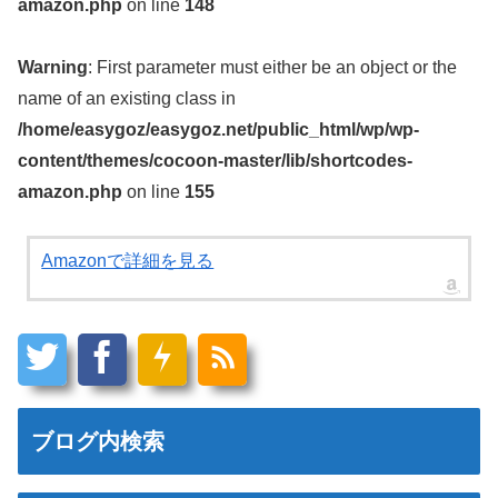
amazon.php
on line
148
Warning
: First parameter must either be an object or the
name of an existing class in
/home/easygoz/easygoz.net/public_html/wp/wp-
content/themes/cocoon-master/lib/shortcodes-
amazon.php
on line
155
Amazonで詳細を見る
ブログ内検索