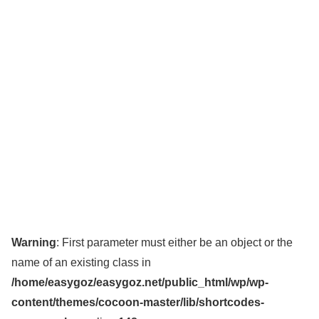
Warning
: First parameter must either be an object or the
name of an existing class in
/home/easygoz/easygoz.net/public_html/wp/wp-
content/themes/cocoon-master/lib/shortcodes-