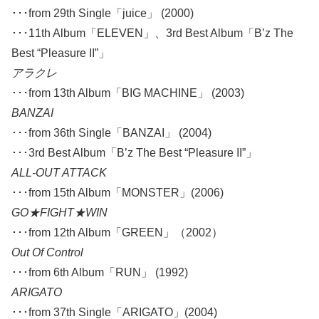
･･･from 29th Single「juice」 (2000)
･･･11th Album「ELEVEN」、3rd Best Album「B’z The
Best “Pleasure II”」
アラクレ
･･･from 13th Album「BIG MACHINE」 (2003)
BANZAI
･･･from 36th Single「BANZAI」 (2004)
･･･3rd Best Album「B’z The Best “Pleasure II”」
ALL-OUT ATTACK
･･･from 15th Album「MONSTER」(2006)
GO★FIGHT★WIN
･･･from 12th Album「GREEN」（2002）
Out Of Control
･･･from 6th Album「RUN」 (1992)
ARIGATO
･･･from 37th Single「ARIGATO」(2004)