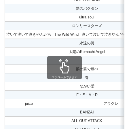
愛のバクダン
ultra soul
ロンリースターズ
泣いて泣いて泣きやんだら
The Wild Wind
泣いて泣いて泣きやんだら
永遠の翼
太陽のKomachi Angel
–
銀の翼で翔べ
春
スクロールできます
ながい愛
F・E・A・R
juice
アラクレ
BANZAI
ALL-OUT ATTACK