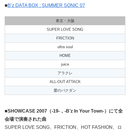
■
B’z DATA BOX : SUMMER SONIC 07
東京・大阪
SUPER LOVE SONG
FRICTION
ultra soul
HOME
juice
アラクレ
ALL-OUT ATTACK
愛のバクダン
■SHOWCASE 2007（-19-，-B’z In Your Town-）にて全
会場で演奏された曲
SUPER LOVE SONG、FRICTION、HOT FASHION、ロ