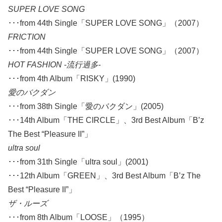
SUPER LOVE SONG
･･･from 44th Single「SUPER LOVE SONG」（2007）
FRICTION
･･･from 44th Single「SUPER LOVE SONG」（2007）
HOT FASHION -流行過多-
･･･from 4th Album「RISKY」(1990)
愛のバクダン
･･･from 38th Single「愛のバクダン」(2005)
･･･14th Album「THE CIRCLE」、3rd Best Album「B’z
The Best “Pleasure II”」
ultra soul
･･･from 31th Single「ultra soul」(2001)
･･･12th Album「GREEN」、3rd Best Album「B’z The
Best “Pleasure II”」
ザ・ルーズ
･･･from 8th Album「LOOSE」（1995）