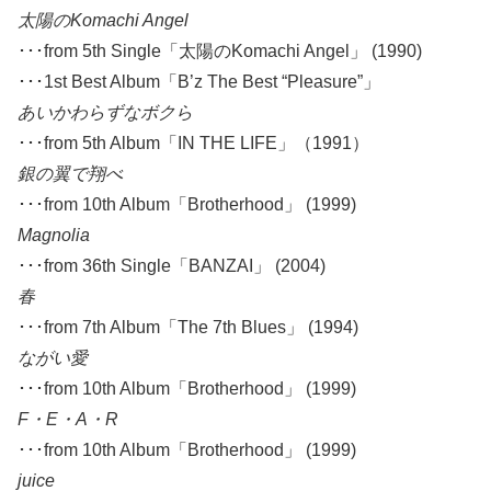
太陽のKomachi Angel
･･･from 5th Single「太陽のKomachi Angel」 (1990)
･･･1st Best Album「B’z The Best “Pleasure”」
あいかわらずなボクら
･･･from 5th Album「IN THE LIFE」（1991）
銀の翼で翔べ
･･･from 10th Album「Brotherhood」 (1999)
Magnolia
･･･from 36th Single「BANZAI」 (2004)
春
･･･from 7th Album「The 7th Blues」 (1994)
ながい愛
･･･from 10th Album「Brotherhood」 (1999)
F・E・A・R
･･･from 10th Album「Brotherhood」 (1999)
juice