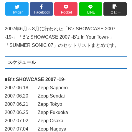
Twitter
Facebook
Pocket
LINE
コピー
2007年6月～8月に行われた「B’z SHOWCASE 2007
-19-」「B’z SHOWCASE 2007 -B’z In Your Town-」
「SUMMER SONIC 07」のセットリストまとめです。
スケジュール
■B’z SHOWCASE 2007 -19-
2007.06.18 Zepp Sapporo
2007.06.20 Zepp Sendai
2007.06.21 Zepp Tokyo
2007.06.25 Zepp Fukuoka
2007.07.02 Zepp Osaka
2007.07.04 Zepp Nagoya