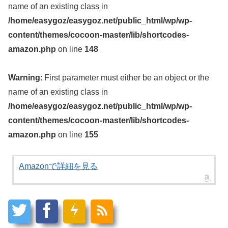
name of an existing class in
/home/easygoz/easygoz.net/public_html/wp/wp-
content/themes/cocoon-master/lib/shortcodes-
amazon.php
on line
148
Warning
: First parameter must either be an object or the
name of an existing class in
/home/easygoz/easygoz.net/public_html/wp/wp-
content/themes/cocoon-master/lib/shortcodes-
amazon.php
on line
155
Amazonで詳細を見る