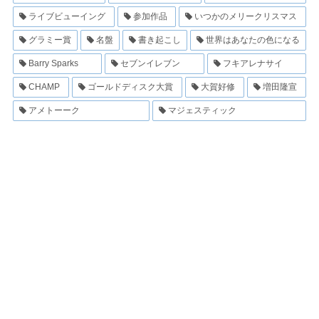
ライブビューイング
参加作品
いつかのメリークリスマス
グラミー賞
名盤
書き起こし
世界はあなたの色になる
Barry Sparks
セブンイレブン
フキアレナサイ
CHAMP
ゴールドディスク大賞
大賀好修
増田隆宣
アメトーーク
マジェスティック