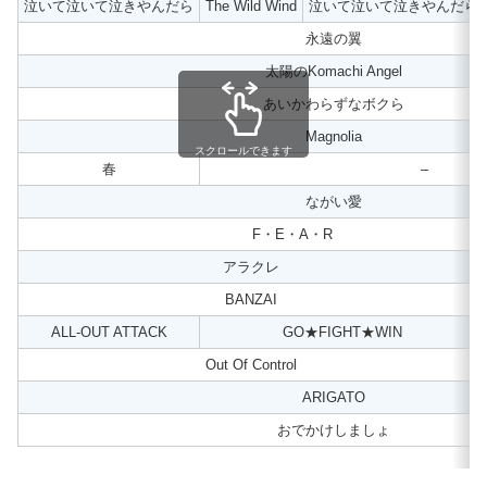
泣いて泣いて泣きやんだら
The Wild Wind
泣いて泣いて泣きやんだら
永遠の翼
太陽のKomachi Angel
あいかわらずなボクら
Magnolia
スクロールできます
春
–
ながい愛
F・E・A・R
アラクレ
BANZAI
ALL-OUT ATTACK
GO★FIGHT★WIN
Out Of Control
ARIGATO
おでかけしましょ