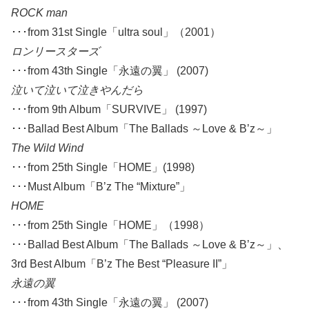
ROCK man
･･･from 31st Single「ultra soul」（2001）
ロンリースターズ
･･･from 43th Single「永遠の翼」 (2007)
泣いて泣いて泣きやんだら
･･･from 9th Album「SURVIVE」 (1997)
･･･Ballad Best Album「The Ballads ～Love & B’z～」
The Wild Wind
･･･from 25th Single「HOME」(1998)
･･･Must Album「B’z The “Mixture”」
HOME
･･･from 25th Single「HOME」（1998）
･･･Ballad Best Album「The Ballads ～Love & B’z～」、
3rd Best Album「B’z The Best “Pleasure II”」
永遠の翼
･･･from 43th Single「永遠の翼」 (2007)