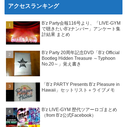
アクセスランキング
B'z Party会報116号より、「LIVE-GYM
で聴きたいB'zナンバー」アンケート集
計結果 まとめ
B'z Party 20周年記念DVD「B'z Official
Bootleg Hidden Treasure ～Typhoon
No.20～」覚え書き
「B'z PARTY Presents B’z Pleasure in
Hawaii」セットリスト＋ライブメモ
B'z LIVE-GYM 歴代ツアーロゴまとめ
（from B'z公式Facebook）