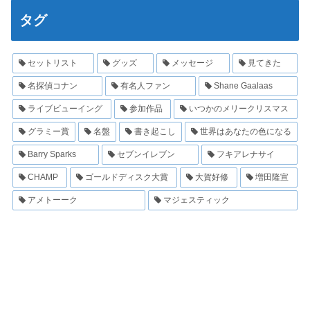
タグ
セットリスト
グッズ
メッセージ
見てきた
名探偵コナン
有名人ファン
Shane Gaalaas
ライブビューイング
参加作品
いつかのメリークリスマス
グラミー賞
名盤
書き起こし
世界はあなたの色になる
Barry Sparks
セブンイレブン
フキアレナサイ
CHAMP
ゴールドディスク大賞
大賀好修
増田隆宣
アメトーーク
マジェスティック