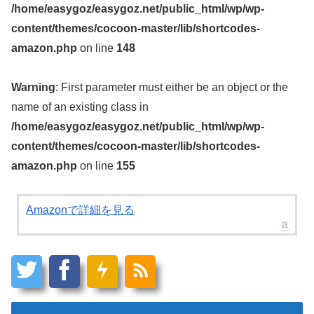
/home/easygoz/easygoz.net/public_html/wp/wp-
content/themes/cocoon-master/lib/shortcodes-
amazon.php
on line
148
Warning
: First parameter must either be an object or the
name of an existing class in
/home/easygoz/easygoz.net/public_html/wp/wp-
content/themes/cocoon-master/lib/shortcodes-
amazon.php
on line
155
Amazonで詳細を見る