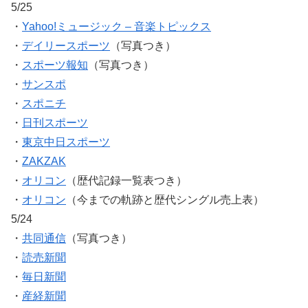
5/25
・
Yahoo!ミュージック – 音楽トピックス
・
デイリースポーツ
（写真つき）
・
スポーツ報知
（写真つき）
・
サンスポ
・
スポニチ
・
日刊スポーツ
・
東京中日スポーツ
・
ZAKZAK
・
オリコン
（歴代記録一覧表つき）
・
オリコン
（今までの軌跡と歴代シングル売上表）
5/24
・
共同通信
（写真つき）
・
読売新聞
・
毎日新聞
・
産経新聞