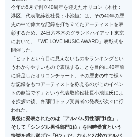
今年の5月で創立40周年を迎えたオリコン（本社：
港区、代表取締役社長：小池恒）は、その40年の歴
史の中で偉大な記録を打ち立てたアーティストを表
彰するため、24日六本木のグランドハイアット東京
において、「WE LOVE MUSIC AWARD」表彰式を
開催した。
「ヒットという目に見えないものをランキングとい
うわかりやすいもので表現することを目的に40年前
に発足したオリコンチャート、その歴史の中で様々
な記録をもつアーティストを称えるのがこのイベン
トの趣旨です」という代表取締役社長小池恒氏によ
る挨拶の後、各部門トップ受賞者の発表が次々に行
われた。
最後に発表されたのは「アルバム男性部門1位」、
そして「シングル男性部門1位」を同時受賞という
快挙を成し遂げた「B’z」だ。なんと27枚のアルバ