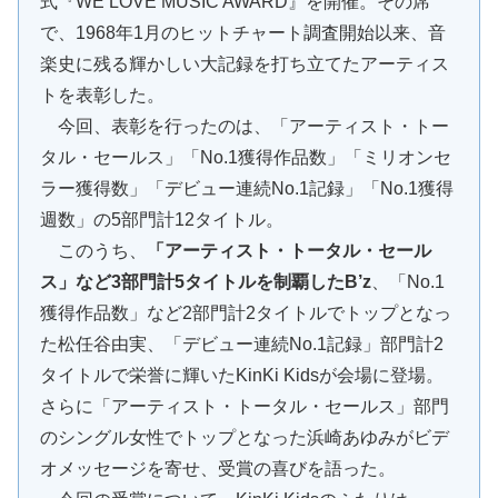
式『WE LOVE MUSIC AWARD』を開催。その席
で、1968年1月のヒットチャート調査開始以来、音
楽史に残る輝かしい大記録を打ち立てたアーティス
トを表彰した。
今回、表彰を行ったのは、「アーティスト・トー
タル・セールス」「No.1獲得作品数」「ミリオンセ
ラー獲得数」「デビュー連続No.1記録」「No.1獲得
週数」の5部門計12タイトル。
このうち、
「アーティスト・トータル・セール
ス」など3部門計5タイトルを制覇したB’z
、「No.1
獲得作品数」など2部門計2タイトルでトップとなっ
た松任谷由実、「デビュー連続No.1記録」部門計2
タイトルで栄誉に輝いたKinKi Kidsが会場に登場。
さらに「アーティスト・トータル・セールス」部門
のシングル女性でトップとなった浜崎あゆみがビデ
オメッセージを寄せ、受賞の喜びを語った。