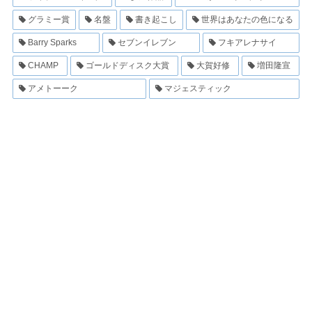
グラミー賞
名盤
書き起こし
世界はあなたの色になる
Barry Sparks
セブンイレブン
フキアレナサイ
CHAMP
ゴールドディスク大賞
大賀好修
増田隆宣
アメトーーク
マジェスティック