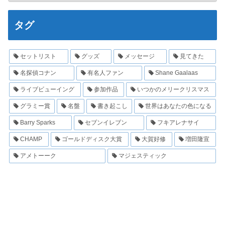
タグ
セットリスト
グッズ
メッセージ
見てきた
名探偵コナン
有名人ファン
Shane Gaalaas
ライブビューイング
参加作品
いつかのメリークリスマス
グラミー賞
名盤
書き起こし
世界はあなたの色になる
Barry Sparks
セブンイレブン
フキアレナサイ
CHAMP
ゴールドディスク大賞
大賀好修
増田隆宣
アメトーーク
マジェスティック