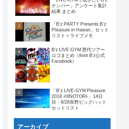
ナンバー」アンケート集計
結果 まとめ
「B'z PARTY Presents B’z
Pleasure in Hawaii」セット
リスト＋ライブメモ
B'z LIVE-GYM 歴代ツアー
ロゴまとめ（from B'z公式
Facebook）
「B’z LIVE-GYM Pleasure
2018 -HINOTORI-」14日
目・8/28長野ビッグハット
セットリスト
アーカイブ