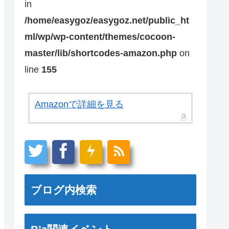
in
/home/easygoz/easygoz.net/public_ht
ml/wp/wp-content/themes/cocoon-
master/lib/shortcodes-amazon.php
on
line
155
Amazonで詳細を見る
ブログ内検索