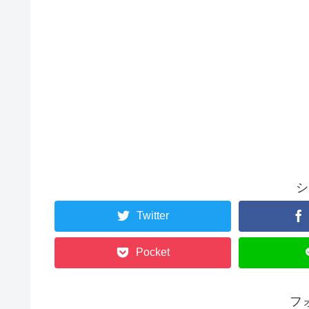
シ
Twitter
Pocket
フ