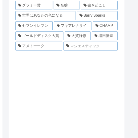
グラミー賞
名盤
書き起こし
世界はあなたの色になる
Barry Sparks
セブンイレブン
フキアレナサイ
CHAMP
ゴールドディスク大賞
大賀好修
増田隆宣
アメトーーク
マジェスティック