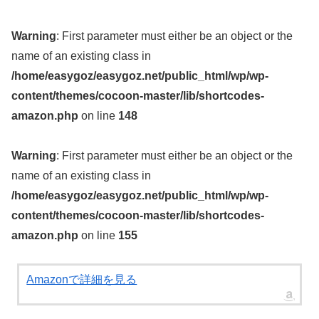
Warning
: First parameter must either be an object or the
name of an existing class in
/home/easygoz/easygoz.net/public_html/wp/wp-
content/themes/cocoon-master/lib/shortcodes-
amazon.php
on line
148
Warning
: First parameter must either be an object or the
name of an existing class in
/home/easygoz/easygoz.net/public_html/wp/wp-
content/themes/cocoon-master/lib/shortcodes-
amazon.php
on line
155
Amazonで詳細を見る