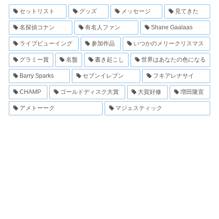
セットリスト
グッズ
メッセージ
見てきた
名探偵コナン
有名人ファン
Shane Gaalaas
ライブビューイング
参加作品
いつかのメリークリスマス
グラミー賞
名盤
書き起こし
世界はあなたの色になる
Barry Sparks
セブンイレブン
フキアレナサイ
CHAMP
ゴールドディスク大賞
大賀好修
増田隆宣
アメトーーク
マジェスティック