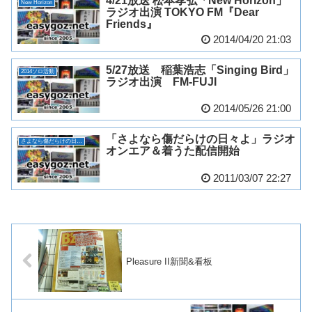
4/21放送 松本孝弘「New Horizon」
New Horizon
ラジオ出演 TOKYO FM『Dear
Friends』
2014/04/20 21:03
5/27放送 稲葉浩志「Singing Bird」
2014ソロ活動
ラジオ出演 FM-FUJI
2014/05/26 21:00
「さよなら傷だらけの日々よ」ラジオ
さよなら傷だらけの日々よ
オンエア＆着うた配信開始
2011/03/07 22:27
Pleasure II新聞&看板