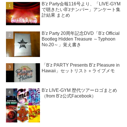
B'z Party会報116号より、「LIVE-GYM
で聴きたいB'zナンバー」アンケート集
計結果 まとめ
B'z Party 20周年記念DVD「B'z Official
Bootleg Hidden Treasure ～Typhoon
No.20～」覚え書き
「B'z PARTY Presents B’z Pleasure in
Hawaii」セットリスト＋ライブメモ
B'z LIVE-GYM 歴代ツアーロゴまとめ
（from B'z公式Facebook）