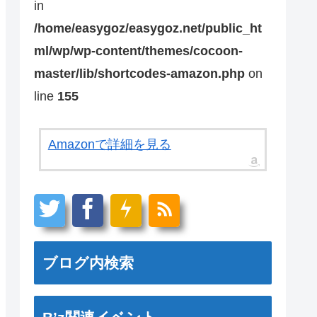
in
/home/easygoz/easygoz.net/public_ht
ml/wp/wp-content/themes/cocoon-
master/lib/shortcodes-amazon.php
on
line
155
Amazonで詳細を見る
ブログ内検索