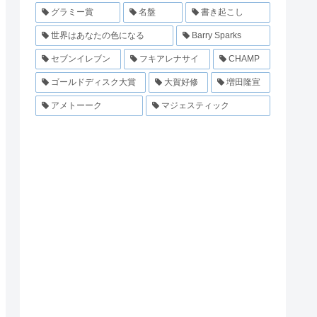
グラミー賞
名盤
書き起こし
世界はあなたの色になる
Barry Sparks
セブンイレブン
フキアレナサイ
CHAMP
ゴールドディスク大賞
大賀好修
増田隆宣
アメトーーク
マジェスティック