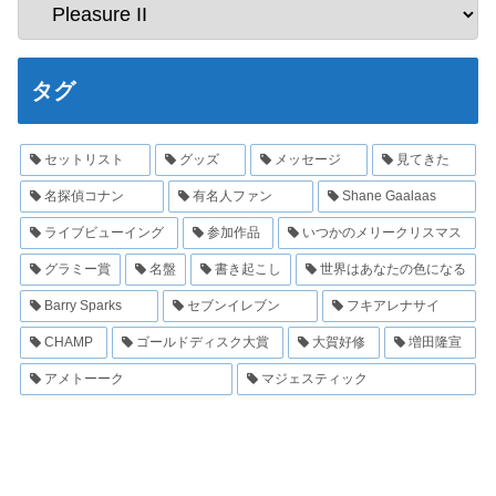
タグ
セットリスト
グッズ
メッセージ
見てきた
名探偵コナン
有名人ファン
Shane Gaalaas
ライブビューイング
参加作品
いつかのメリークリスマス
グラミー賞
名盤
書き起こし
世界はあなたの色になる
Barry Sparks
セブンイレブン
フキアレナサイ
CHAMP
ゴールドディスク大賞
大賀好修
増田隆宣
アメトーーク
マジェスティック