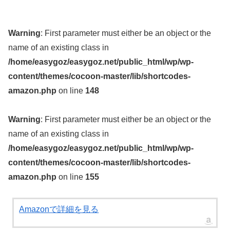
Warning
: First parameter must either be an object or the
name of an existing class in
/home/easygoz/easygoz.net/public_html/wp/wp-
content/themes/cocoon-master/lib/shortcodes-
amazon.php
on line
148
Warning
: First parameter must either be an object or the
name of an existing class in
/home/easygoz/easygoz.net/public_html/wp/wp-
content/themes/cocoon-master/lib/shortcodes-
amazon.php
on line
155
Amazonで詳細を見る