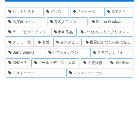
セットリスト
グッズ
メッセージ
見てきた
名探偵コナン
有名人ファン
Shane Gaalaas
ライブビューイング
参加作品
いつかのメリークリスマス
グラミー賞
名盤
書き起こし
世界はあなたの色になる
Barry Sparks
セブンイレブン
フキアレナサイ
CHAMP
ゴールドディスク大賞
大賀好修
増田隆宣
アメトーーク
マジェスティック