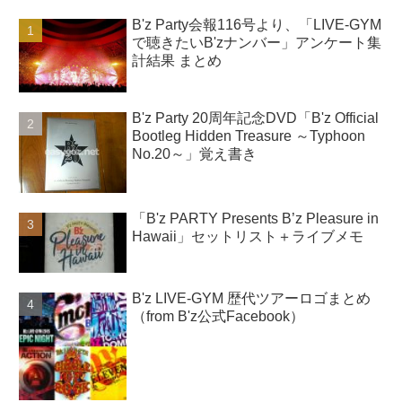
B'z Party会報116号より、「LIVE-GYM
で聴きたいB'zナンバー」アンケート集
計結果 まとめ
B'z Party 20周年記念DVD「B'z Official
Bootleg Hidden Treasure ～Typhoon
No.20～」覚え書き
「B'z PARTY Presents B’z Pleasure in
Hawaii」セットリスト＋ライブメモ
B'z LIVE-GYM 歴代ツアーロゴまとめ
（from B'z公式Facebook）