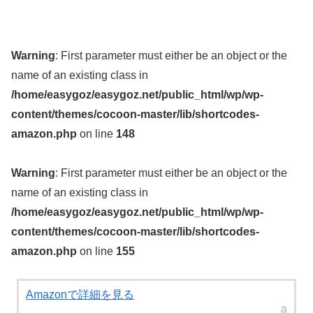
Warning
: First parameter must either be an object or the
name of an existing class in
/home/easygoz/easygoz.net/public_html/wp/wp-
content/themes/cocoon-master/lib/shortcodes-
amazon.php
on line
148
Warning
: First parameter must either be an object or the
name of an existing class in
/home/easygoz/easygoz.net/public_html/wp/wp-
content/themes/cocoon-master/lib/shortcodes-
amazon.php
on line
155
Amazonで詳細を見る