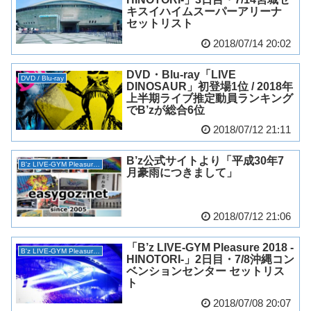
キスイハイムスーパーアリーナ
セットリスト
2018/07/14 20:02
DVD・Blu-ray「LIVE
DVD / Blu-ray
DINOSAUR」初登場1位 / 2018年
上半期ライブ推定動員ランキング
でB’zが総合6位
2018/07/12 21:11
B’z公式サイトより「平成30年7
B'z LIVE-GYM Pleasure 2018 -HINOTORI-
月豪雨につきまして」
2018/07/12 21:06
「B’z LIVE-GYM Pleasure 2018 -
B'z LIVE-GYM Pleasure 2018 -HINOTORI-
HINOTORI-」2日目・7/8沖縄コン
ベンションセンター セットリス
ト
2018/07/08 20:07