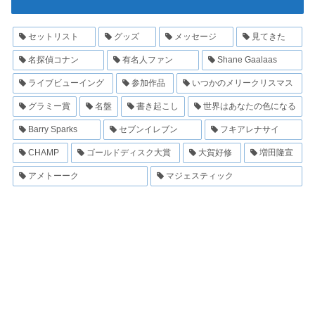
セットリスト
グッズ
メッセージ
見てきた
名探偵コナン
有名人ファン
Shane Gaalaas
ライブビューイング
参加作品
いつかのメリークリスマス
グラミー賞
名盤
書き起こし
世界はあなたの色になる
Barry Sparks
セブンイレブン
フキアレナサイ
CHAMP
ゴールドディスク大賞
大賀好修
増田隆宣
アメトーーク
マジェスティック