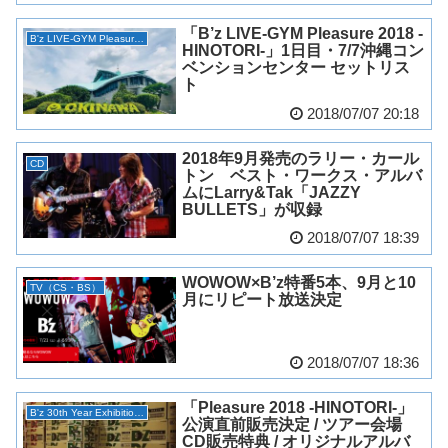
「B’z LIVE-GYM Pleasure 2018 -
B'z LIVE-GYM Pleasure 2018 -HINOTORI-
HINOTORI-」1日目・7/7沖縄コン
ベンションセンター セットリス
ト
2018/07/07 20:18
2018年9月発売のラリー・カール
CD
トン ベスト・ワークス・アルバ
ムにLarry&Tak「JAZZY
BULLETS」が収録
2018/07/07 18:39
WOWOW×B’z特番5本、9月と10
TV（CS・BS）
月にリピート放送決定
2018/07/07 18:36
「Pleasure 2018 -HINOTORI-」
B'z 30th Year Exhibition “SCENES”
公演直前販売決定 / ツアー会場
CD販売特典 / オリジナルアルバ