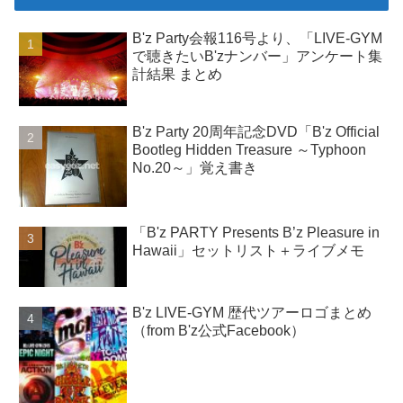
B'z Party会報116号より、「LIVE-GYM
で聴きたいB'zナンバー」アンケート集
計結果 まとめ
B'z Party 20周年記念DVD「B'z Official
Bootleg Hidden Treasure ～Typhoon
No.20～」覚え書き
「B'z PARTY Presents B’z Pleasure in
Hawaii」セットリスト＋ライブメモ
B'z LIVE-GYM 歴代ツアーロゴまとめ
（from B'z公式Facebook）