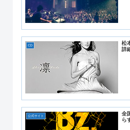
松
CD
詳
全
公式サイト
ら