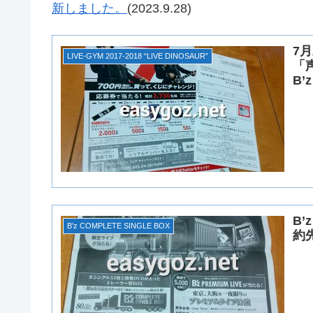
新しました。
(2023.9.28)
7
LIVE-GYM 2017-2018 “LIVE DINOSAUR”
「声
B’
B’
B’z COMPLETE SINGLE BOX
約先