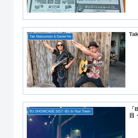
Ta
Tak Matsumoto & Daniel Ho
「B
B'z SHOWCASE 2017 -B'z In Your Town-
目