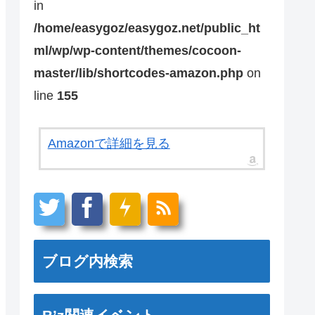
in
/home/easygoz/easygoz.net/public_ht
ml/wp/wp-content/themes/cocoon-
master/lib/shortcodes-amazon.php
on
line
155
Amazonで詳細を見る
ブログ内検索