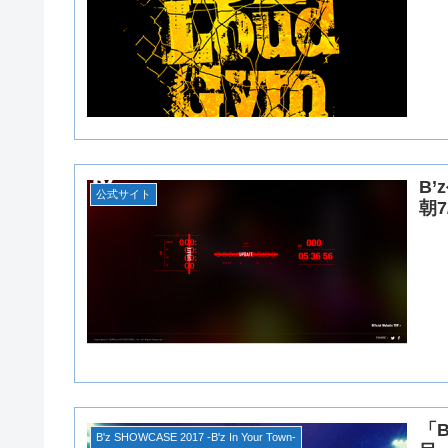
B
公式サイト
朝7
「B
B'z SHOWCASE 2017 -B'z In Your Town-