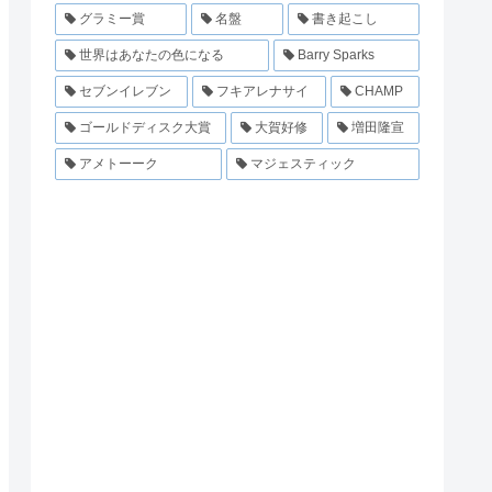
グラミー賞
名盤
書き起こし
世界はあなたの色になる
Barry Sparks
セブンイレブン
フキアレナサイ
CHAMP
ゴールドディスク大賞
大賀好修
増田隆宣
アメトーーク
マジェスティック