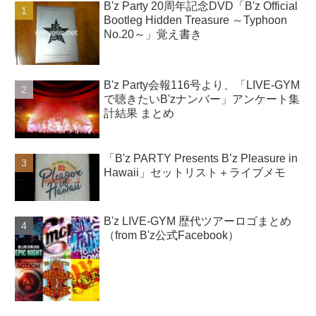
B'z Party 20周年記念DVD「B'z Official
Bootleg Hidden Treasure ～Typhoon
No.20～」覚え書き
B'z Party会報116号より、「LIVE-GYM
で聴きたいB'zナンバー」アンケート集
計結果 まとめ
「B'z PARTY Presents B’z Pleasure in
Hawaii」セットリスト＋ライブメモ
B'z LIVE-GYM 歴代ツアーロゴまとめ
（from B'z公式Facebook）