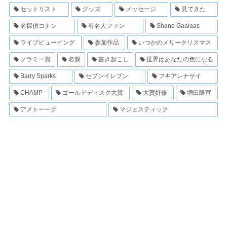
セットリスト
グッズ
メッセージ
見てきた
名探偵コナン
有名人ファン
Shane Gaalaas
ライブビューイング
参加作品
いつかのメリークリスマス
グラミー賞
名盤
書き起こし
世界はあなたの色になる
Barry Sparks
セブンイレブン
フキアレナサイ
CHAMP
ゴールドディスク大賞
大賀好修
増田隆宣
アメトーーク
マジェスティック