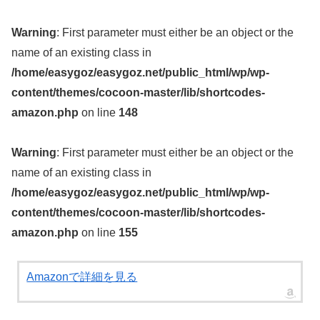
Warning
: First parameter must either be an object or the
name of an existing class in
/home/easygoz/easygoz.net/public_html/wp/wp-
content/themes/cocoon-master/lib/shortcodes-
amazon.php
on line
148
Warning
: First parameter must either be an object or the
name of an existing class in
/home/easygoz/easygoz.net/public_html/wp/wp-
content/themes/cocoon-master/lib/shortcodes-
amazon.php
on line
155
Amazonで詳細を見る