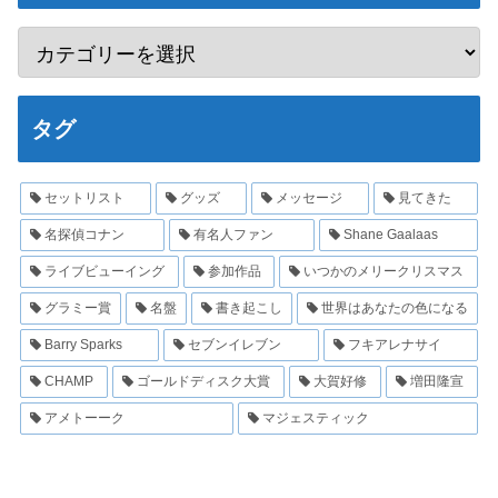
タグ
セットリスト
グッズ
メッセージ
見てきた
名探偵コナン
有名人ファン
Shane Gaalaas
ライブビューイング
参加作品
いつかのメリークリスマス
グラミー賞
名盤
書き起こし
世界はあなたの色になる
Barry Sparks
セブンイレブン
フキアレナサイ
CHAMP
ゴールドディスク大賞
大賀好修
増田隆宣
アメトーーク
マジェスティック