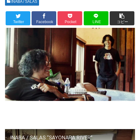
INABA / SALAS
Twitter
Facebook
Pocket
LINE
コピー
INABA / SALAS “SAYONARA RIVER”