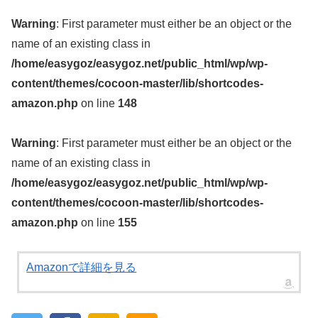
Warning
: First parameter must either be an object or the
name of an existing class in
/home/easygoz/easygoz.net/public_html/wp/wp-
content/themes/cocoon-master/lib/shortcodes-
amazon.php
on line
148
Warning
: First parameter must either be an object or the
name of an existing class in
/home/easygoz/easygoz.net/public_html/wp/wp-
content/themes/cocoon-master/lib/shortcodes-
amazon.php
on line
155
Amazonで詳細を見る