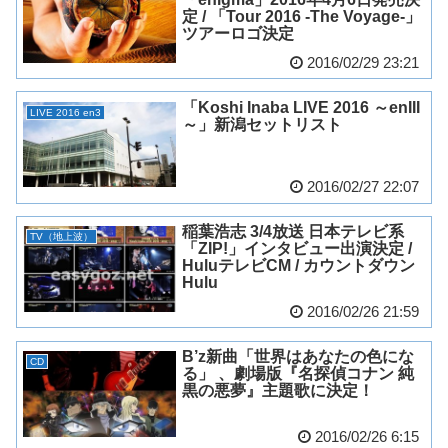
定 / 「Tour 2016 -The Voyage-」
ツアーロゴ決定
2016/02/29 23:21
「Koshi Inaba LIVE 2016 ～enIII
LIVE 2016 en3
～」新潟セットリスト
2016/02/27 22:07
稲葉浩志 3/4放送 日本テレビ系
TV（地上波）
「ZIP!」インタビュー出演決定 /
HuluテレビCM / カウントダウン
Hulu
2016/02/26 21:59
B’z新曲「世界はあなたの色にな
CD
る」 、劇場版『名探偵コナン 純
黒の悪夢』主題歌に決定！
2016/02/26 6:15