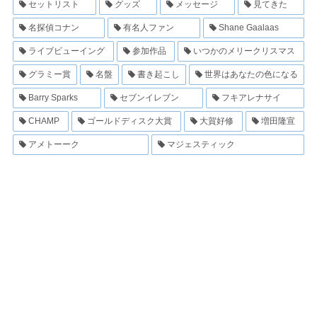
セットリスト
グッズ
メッセージ
見てきた
名探偵コナン
有名人ファン
Shane Gaalaas
ライブビューイング
参加作品
いつかのメリークリスマス
グラミー賞
名盤
書き起こし
世界はあなたの色になる
Barry Sparks
セブンイレブン
フキアレナサイ
CHAMP
ゴールドディスク大賞
大賀好修
増田隆宣
アメトーーク
マジェスティック