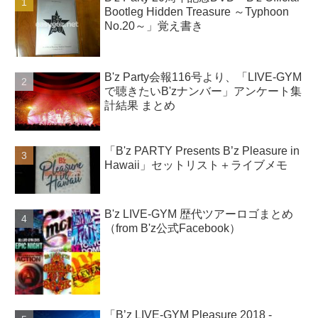
Bootleg Hidden Treasure ～Typhoon
No.20～」覚え書き
B'z Party会報116号より、「LIVE-GYM
で聴きたいB'zナンバー」アンケート集
計結果 まとめ
「B'z PARTY Presents B’z Pleasure in
Hawaii」セットリスト＋ライブメモ
B'z LIVE-GYM 歴代ツアーロゴまとめ
（from B'z公式Facebook）
「B’z LIVE-GYM Pleasure 2018 -