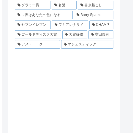
グラミー賞
名盤
書き起こし
世界はあなたの色になる
Barry Sparks
セブンイレブン
フキアレナサイ
CHAMP
ゴールドディスク大賞
大賀好修
増田隆宣
アメトーーク
マジェスティック