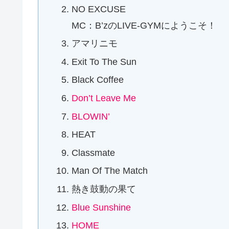
NO EXCUSE
MC：B’zのLIVE-GYMにようこそ！
アマリニモ
Exit To The Sun
Black Coffee
Don’t Leave Me
BLOWIN’
HEAT
Classmate
Man Of The Match
熱き鼓動の果て
Blue Sunshine
HOME