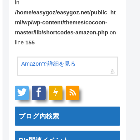
in
/home/easygoz/easygoz.net/public_ht
ml/wp/wp-content/themes/cocoon-
master/lib/shortcodes-amazon.php
on
line
155
Amazonで詳細を見る
ブログ内検索