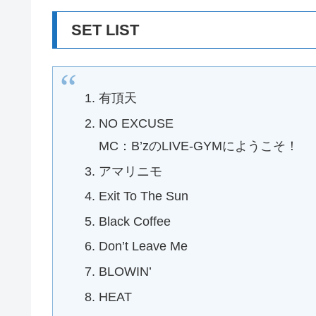
SET LIST
有頂天
NO EXCUSE
MC：B’zのLIVE-GYMにようこそ！
アマリニモ
Exit To The Sun
Black Coffee
Don’t Leave Me
BLOWIN’
HEAT