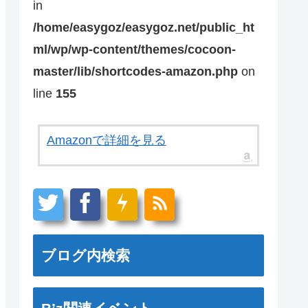
in
/home/easygoz/easygoz.net/public_ht
ml/wp/wp-content/themes/cocoon-
master/lib/shortcodes-amazon.php
on
line
155
Amazonで詳細を見る
ブログ内検索