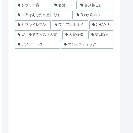
グラミー賞
名盤
書き起こし
世界はあなたの色になる
Barry Sparks
セブンイレブン
フキアレナサイ
CHAMP
ゴールドディスク大賞
大賀好修
増田隆宣
アメトーーク
マジェスティック