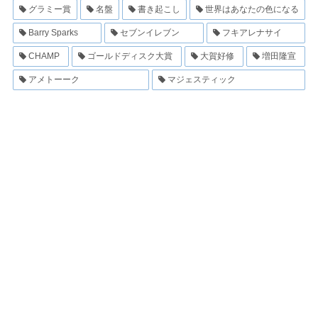
グラミー賞
名盤
書き起こし
世界はあなたの色になる
Barry Sparks
セブンイレブン
フキアレナサイ
CHAMP
ゴールドディスク大賞
大賀好修
増田隆宣
アメトーーク
マジェスティック