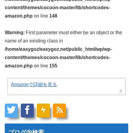
content/themes/cocoon-master/lib/shortcodes-
amazon.php
on line
148
Warning
: First parameter must either be an object or the
name of an existing class in
/home/easygoz/easygoz.net/public_html/wp/wp-
content/themes/cocoon-master/lib/shortcodes-
amazon.php
on line
155
Amazonで詳細を見る
ブログ内検索