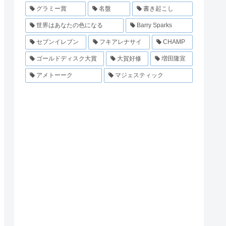
グラミー賞
名盤
書き起こし
世界はあなたの色になる
Barry Sparks
セブンイレブン
フキアレナサイ
CHAMP
ゴールドディスク大賞
大賀好修
増田隆宣
アメトーーク
マジェスティック