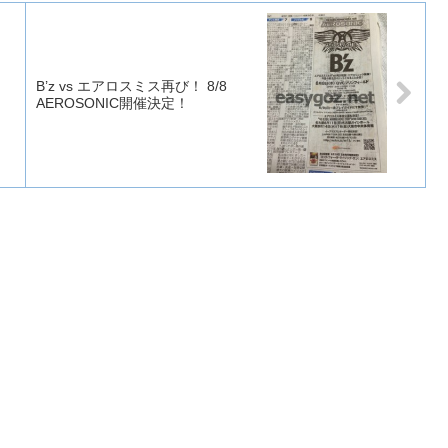
ワ
B’z vs エアロスミス再び！ 8/8
AEROSONIC開催決定！