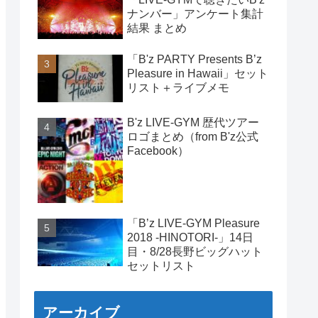
ナンバー」アンケート集計
結果 まとめ
「B'z PARTY Presents B’z
Pleasure in Hawaii」セット
リスト＋ライブメモ
B'z LIVE-GYM 歴代ツアー
ロゴまとめ（from B'z公式
Facebook）
「B’z LIVE-GYM Pleasure
2018 -HINOTORI-」14日
目・8/28長野ビッグハット
セットリスト
アーカイブ