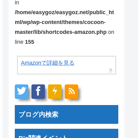
in
/home/easygoz/easygoz.net/public_ht
ml/wp/wp-content/themes/cocoon-
master/lib/shortcodes-amazon.php
on
line
155
Amazonで詳細を見る
ブログ内検索