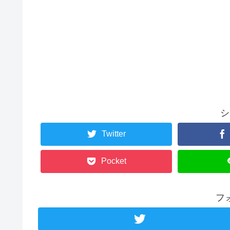
シ
Twitter
Pocket
フ