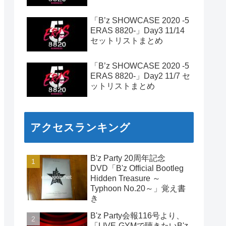
「B’z SHOWCASE 2020 -5
ERAS 8820-」Day3 11/14
セットリストまとめ
「B’z SHOWCASE 2020 -5
ERAS 8820-」Day2 11/7 セ
ットリストまとめ
アクセスランキング
B'z Party 20周年記念
DVD「B'z Official Bootleg
Hidden Treasure ～
Typhoon No.20～」覚え書
き
B'z Party会報116号より、
「LIVE-GYMで聴きたいB'z