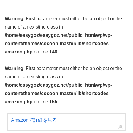
Warning
: First parameter must either be an object or the
name of an existing class in
/home/easygoz/easygoz.net/public_html/wp/wp-
content/themes/cocoon-master/lib/shortcodes-
amazon.php
on line
148
Warning
: First parameter must either be an object or the
name of an existing class in
/home/easygoz/easygoz.net/public_html/wp/wp-
content/themes/cocoon-master/lib/shortcodes-
amazon.php
on line
155
Amazonで詳細を見る