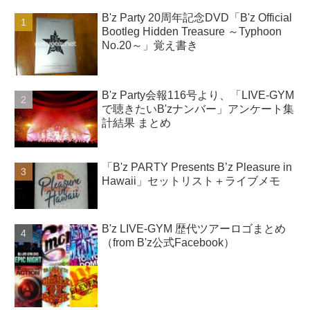
B'z Party 20周年記念DVD「B'z Official
Bootleg Hidden Treasure ～Typhoon
No.20～」覚え書き
B'z Party会報116号より、「LIVE-GYM
で聴きたいB'zナンバー」アンケート集
計結果 まとめ
「B'z PARTY Presents B’z Pleasure in
Hawaii」セットリスト＋ライブメモ
B'z LIVE-GYM 歴代ツアーロゴまとめ
（from B'z公式Facebook）