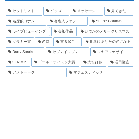
セットリスト
グッズ
メッセージ
見てきた
名探偵コナン
有名人ファン
Shane Gaalaas
ライブビューイング
参加作品
いつかのメリークリスマス
グラミー賞
名盤
書き起こし
世界はあなたの色になる
Barry Sparks
セブンイレブン
フキアレナサイ
CHAMP
ゴールドディスク大賞
大賀好修
増田隆宣
アメトーーク
マジェスティック