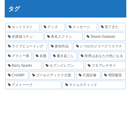
タグ
セットリスト
グッズ
メッセージ
見てきた
名探偵コナン
有名人ファン
Shane Gaalaas
ライブビューイング
参加作品
いつかのメリークリスマス
グラミー賞
名盤
書き起こし
世界はあなたの色になる
Barry Sparks
セブンイレブン
フキアレナサイ
CHAMP
ゴールドディスク大賞
大賀好修
増田隆宣
アメトーーク
マジェスティック