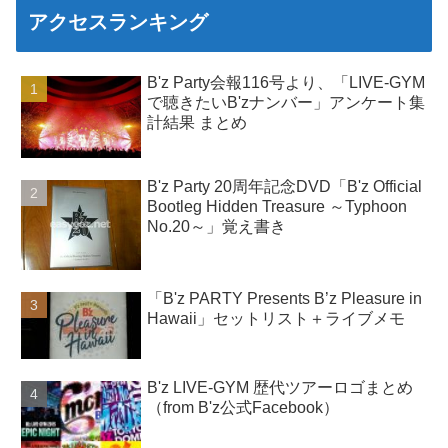
アクセスランキング
B'z Party会報116号より、「LIVE-GYM
で聴きたいB'zナンバー」アンケート集
計結果 まとめ
B'z Party 20周年記念DVD「B'z Official
Bootleg Hidden Treasure ～Typhoon
No.20～」覚え書き
「B'z PARTY Presents B’z Pleasure in
Hawaii」セットリスト＋ライブメモ
B'z LIVE-GYM 歴代ツアーロゴまとめ
（from B'z公式Facebook）