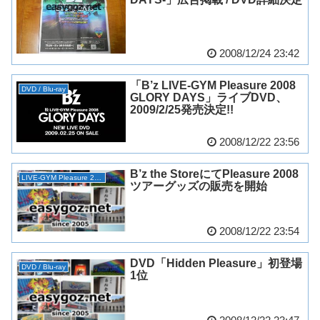
2008/12/24 23:42
「B’z LIVE-GYM Pleasure 2008
DVD / Blu-ray
GLORY DAYS」ライブDVD、
2009/2/25発売決定!!
2008/12/22 23:56
B’z the StoreにてPleasure 2008
LIVE-GYM Pleasure 2008 -GLORY DAYS-
ツアーグッズの販売を開始
2008/12/22 23:54
DVD「Hidden Pleasure」初登場
DVD / Blu-ray
1位