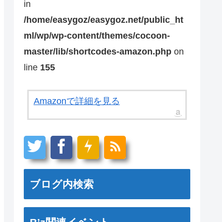
in
/home/easygoz/easygoz.net/public_ht
ml/wp/wp-content/themes/cocoon-
master/lib/shortcodes-amazon.php
on
line
155
Amazonで詳細を見る
ブログ内検索