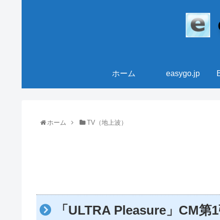
ホーム
easygo.jp
ホーム
TV（地上波）
「ULTRA Pleasure」CM第