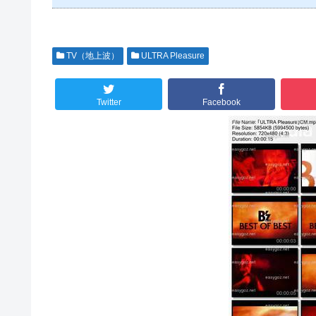
TV（地上波）
ULTRA Pleasure
Twitter
Facebook