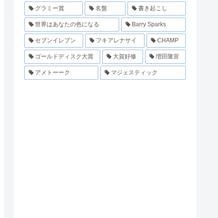
グラミー賞
名盤
書き起こし
世界はあなたの色になる
Barry Sparks
セブンイレブン
フキアレナサイ
CHAMP
ゴールドディスク大賞
大賀好修
増田隆宣
アメトーーク
マジェスティック