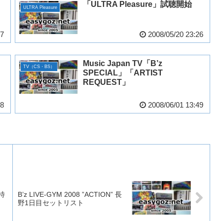
「ULTRA Pleasure」試聴開始
ULTRA Pleasure
57
2008/05/20 23:26
」
Music Japan TV「B’z
TV（CS・BS）
SPECIAL」「ARTIST
REQUEST」
38
2008/06/01 13:49
特
B’z LIVE-GYM 2008 ”ACTION” 長
野1日目セットリスト