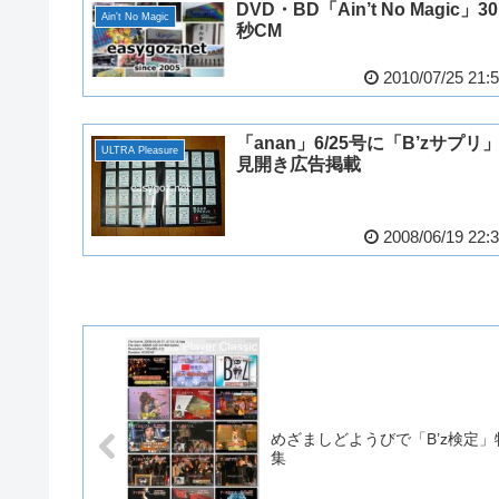
DVD・BD「Ain’t No Magic」30
Ain't No Magic
秒CM
2010/07/25 21:
「anan」6/25号に「B’zサプリ
ULTRA Pleasure
見開き広告掲載
2008/06/19 22:
めざましどようびで「B’z検定」
集