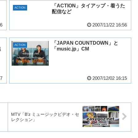
と
「ACTION」タイアップ・着うた
ACTION
配信など
56
2007/11/22 16:56
「JAPAN COUNTDOWN」と
ACTION
追
「music.jp」CM
37
2007/12/02 16:15
ッ
MTV「B’z ミュージックビデオ・セ
レクション」