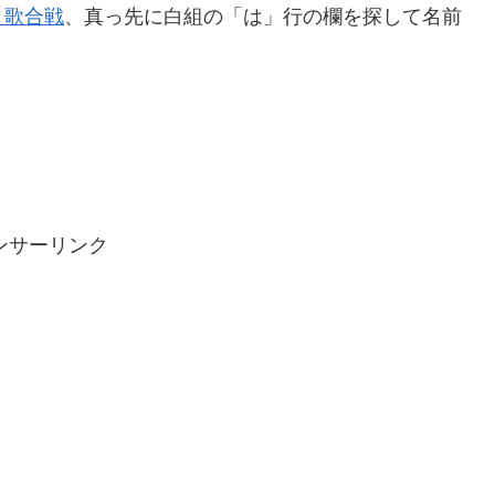
ト歌合戦
、真っ先に白組の「は」行の欄を探して名前
。
。
ンサーリンク