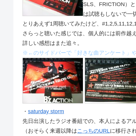
SLS、FRICTION
は試聴もしないで一
とりあえず1周聴いてみたけど、#1,2,5,11,12
さらっと聴いた感じでは、個人的には前作越
詳しい感想はまた追々。
※←のサイドバーで「好きな曲アンケート」
・
saturday storm
先日出演したラジオ番組での、本人によるア
（おそらく来週以降は
こっちのURL
に移行さ