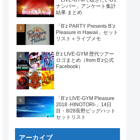
ナンバー」アンケート集計
結果 まとめ
「B'z PARTY Presents B’z
Pleasure in Hawaii」セット
リスト＋ライブメモ
B'z LIVE-GYM 歴代ツアー
ロゴまとめ（from B'z公式
Facebook）
「B’z LIVE-GYM Pleasure
2018 -HINOTORI-」14日
目・8/28長野ビッグハット
セットリスト
アーカイブ