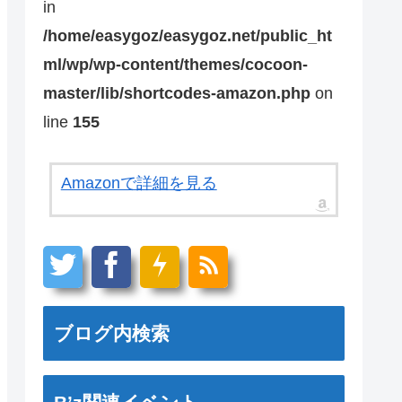
in
/home/easygoz/easygoz.net/public_ht
ml/wp/wp-content/themes/cocoon-
master/lib/shortcodes-amazon.php
on
line
155
Amazonで詳細を見る
ブログ内検索