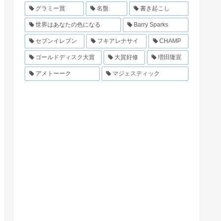
グラミー賞
名盤
書き起こし
世界はあなたの色になる
Barry Sparks
セブンイレブン
フキアレナサイ
CHAMP
ゴールドディスク大賞
大賀好修
増田隆宣
アメトーーク
マジェスティック