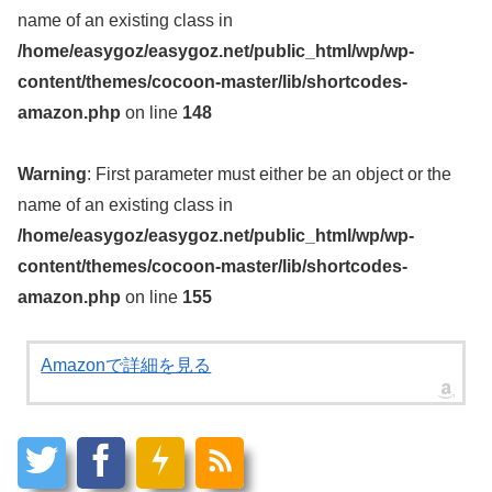
name of an existing class in
/home/easygoz/easygoz.net/public_html/wp/wp-
content/themes/cocoon-master/lib/shortcodes-
amazon.php
on line
148
Warning
: First parameter must either be an object or the
name of an existing class in
/home/easygoz/easygoz.net/public_html/wp/wp-
content/themes/cocoon-master/lib/shortcodes-
amazon.php
on line
155
Amazonで詳細を見る