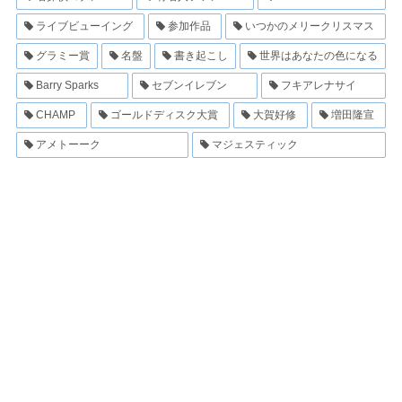
ライブビューイング
参加作品
いつかのメリークリスマス
グラミー賞
名盤
書き起こし
世界はあなたの色になる
Barry Sparks
セブンイレブン
フキアレナサイ
CHAMP
ゴールドディスク大賞
大賀好修
増田隆宣
アメトーーク
マジェスティック