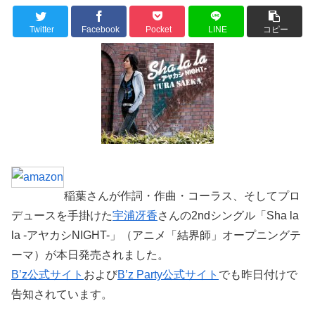
Twitter
Facebook
Pocket
LINE
コピー
稲葉さんが作詞・作曲・コーラス、そしてプロ
デュースを手掛けた
宇浦冴香
さんの2ndシングル「Sha la
la -アヤカシNIGHT-」（アニメ「結界師」オープニングテ
ーマ）が本日発売されました。
B’z公式サイト
および
B’z Party公式サイト
でも昨日付けで
告知されています。