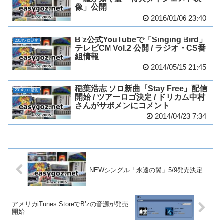
像」公開
2016/01/06 23:40
B’z公式YouTubeで「Singing Bird」
2014ソロ活動
テレビCM Vol.2 公開 / ラジオ・CS番
組情報
2014/05/15 21:45
稲葉浩志 ソロ新曲「Stay Free」配信
2014ソロ活動
開始 / ツアーロゴ決定 / ドリカム中村
さんがサポメンにコメント
2014/04/23 7:34
NEWシングル「永遠の翼」5/9発売決定
アメリカiTunes StoreでB’zの音源が発売
開始