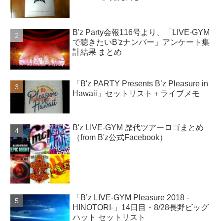
B'z Party会報116号より、「LIVE-GYM
で聴きたいB'zナンバー」アンケート集
計結果 まとめ
「B'z PARTY Presents B’z Pleasure in
Hawaii」セットリスト＋ライブメモ
B'z LIVE-GYM 歴代ツアーロゴまとめ
（from B'z公式Facebook）
「B’z LIVE-GYM Pleasure 2018 -
HINOTORI-」14日目・8/28長野ビッグ
ハット セットリスト