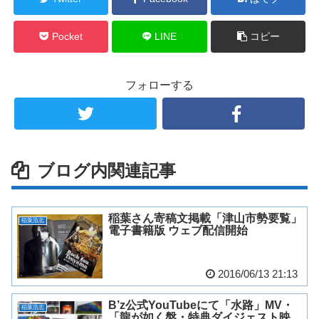
Pocket
LINE
コピー
フォローする
ブログ内関連記事
稲葉さん寄稿文掲載「津山市勢要覧」
稲葉浩志
電子書籍版 ウェブ配信開始
2016/06/13 21:13
B’z公式YouTubeにて「水路」MV・
稲葉浩志
「龍が如く盤・特典ダイジェスト映