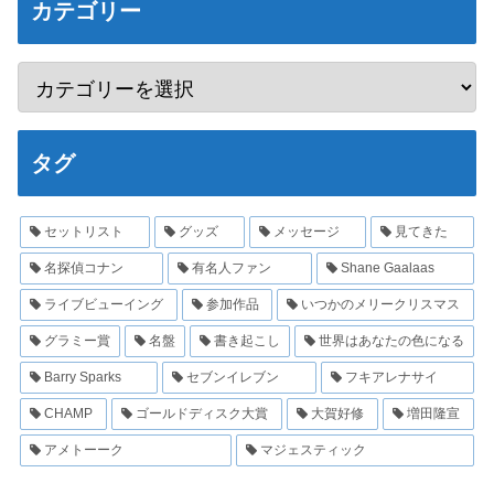
カテゴリー
タグ
セットリスト
グッズ
メッセージ
見てきた
名探偵コナン
有名人ファン
Shane Gaalaas
ライブビューイング
参加作品
いつかのメリークリスマス
グラミー賞
名盤
書き起こし
世界はあなたの色になる
Barry Sparks
セブンイレブン
フキアレナサイ
CHAMP
ゴールドディスク大賞
大賀好修
増田隆宣
アメトーーク
マジェスティック