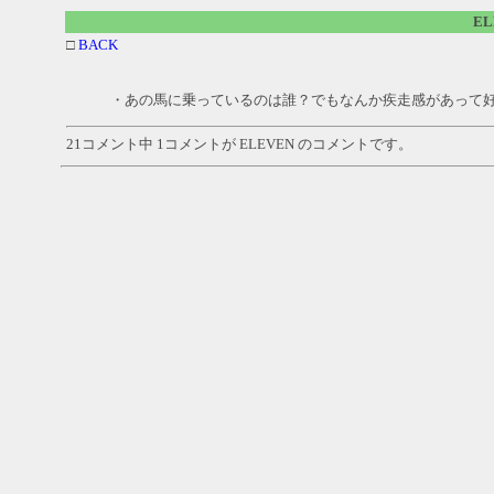
E
□
BACK
・あの馬に乗っているのは誰？でもなんか疾走感があって好き！ (200
21コメント中 1コメントが ELEVEN のコメントです。