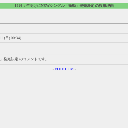
12月：年明けにNEWシングル「衝動」発売決定 の投票理由
) 00:34)
動」発売決定 のコメントです。
-
VOTE COM
-